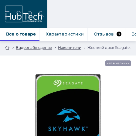
Все о товаре
Характеристики
Отзывов
В
0
Видеонаблюдение
Накопители
Жесткий диск Seagate Sk
нет в наличии