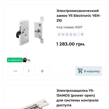
Электромеханический
замок Yli Electronic YEH-
210
Код товара:
5037
0
1 283.00 грн.
в наличии
10
В корзину
Электрозащелка YS-
134NOS (power open)
для системы контроля
доступа