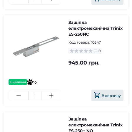
Защіпка
електромеханічна Trinix
ES-250NC
Код товара:
10347
0
945.00 грн.
в наличии
10
В корзину
Защіпка
електромеханічна Trinix
ES-250+ NO