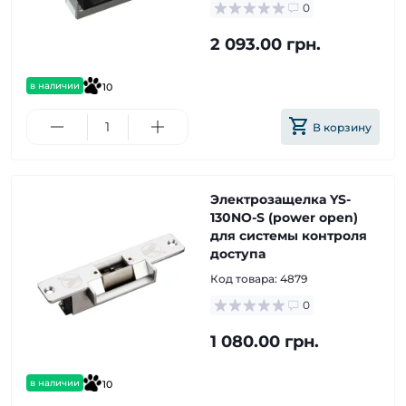
0
2 093.00 грн.
в наличии
10
В корзину
Электрозащелка YS-
130NO-S (power open)
для системы контроля
доступа
Код товара:
4879
0
1 080.00 грн.
в наличии
10