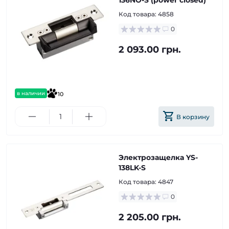
136NO-S (power closed)
Код товара:
4858
0
2 093.00 грн.
в наличии
10
В корзину
Электрозащелка YS-
138LK-S
Код товара:
4847
0
2 205.00 грн.