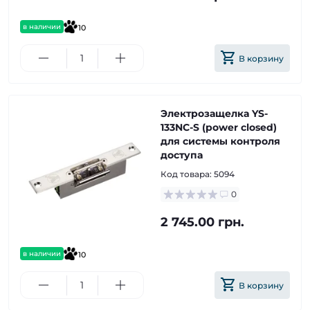
в наличии
10
В корзину
Электрозащелка YS-
133NС-S (power closed)
для системы контроля
доступа
Код товара:
5094
0
2 745.00 грн.
в наличии
10
В корзину