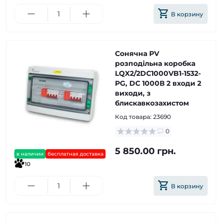
В корзину
Сонячна PV
розподільна коробка
LQX2/2DC1000VB1-1532-
PG, DC 1000В 2 входи 2
виходи, з
блискавкозахистом
Код товара:
23690
0
5 850.00 грн.
в наличии
бесплатная доставка
10
В корзину