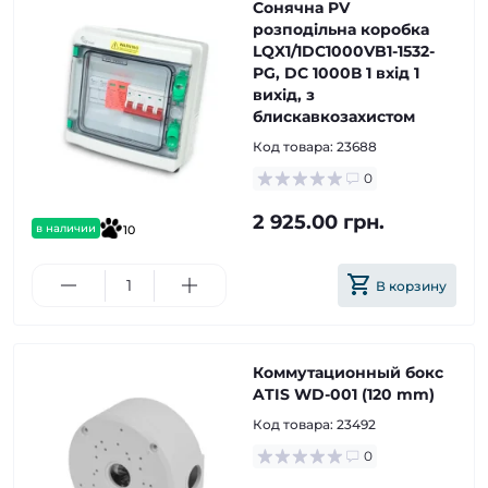
Сонячна PV
розподільна коробка
LQX1/1DC1000VB1-1532-
PG, DC 1000В 1 вхід 1
вихід, з
блискавкозахистом
Код товара:
23688
0
2 925.00 грн.
в наличии
10
В корзину
Коммутационный бокс
ATIS WD-001 (120 mm)
Код товара:
23492
0