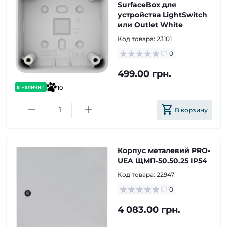
SurfaceBox для
устройства LightSwitch
или Outlet White
Код товара:
23101
0
499.00 грн.
в наличии
10
В корзину
Корпус металевий PRO-
UEA ЩМП-50.50.25 IP54
Код товара:
22947
0
4 083.00 грн.