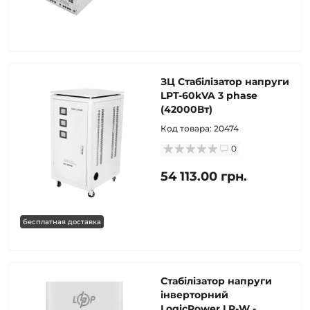
ЗЦ Стабілізатор напруги
LPT-60kVA 3 phase
(42000Вт)
Код товара:
20474
0
54 113.00 грн.
бесплатная доставка
Стабілізатор напруги
інверторний
LogicPower LP-W -