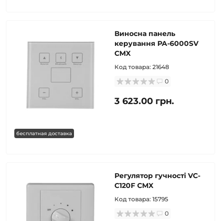
Виносна панель
керування PA-6000SV
CMX
Код товара:
21648
0
3 623.00 грн.
бесплатная доставка
Регулятор гучності VC-
C120F CMX
Код товара:
15795
0