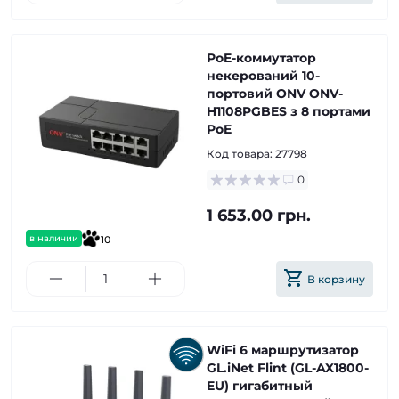
PoE-коммутатор
некерований 10-
портовий ONV ONV-
H1108PGBES з 8 портами
PoE
Код товара:
27798
0
1 653.00 грн.
в наличии
10
В корзину
WiFi 6 маршрутизатор
GL.iNet Flint (GL-AX1800-
EU) гигабитный