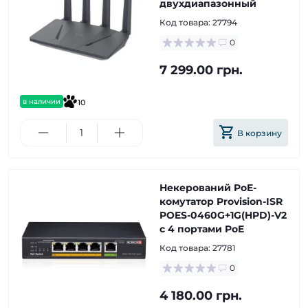
двухдиапазонный
Код товара:
27794
0
7 299.00 грн.
в наличии
10
В корзину
Некерований PoE-
комутатор Provision-ISR
POES-0460G+1G(HPD)-V2
с 4 портами PoE
Код товара:
27781
0
4 180.00 грн.