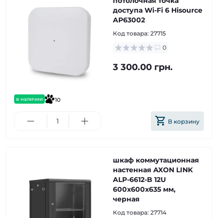
потолочная точка
доступа Wi-Fi 6 Hisource
AP63002
Код товара:
27715
0
3 300.00 грн.
в наличии
10
В корзину
шкаф коммутационная
настенная AXON LINK
ALP-6612-B 12U
600x600x635 мм,
черная
Код товара:
27714