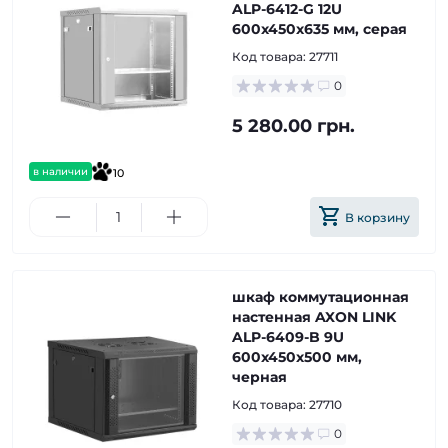
ALP-6412-G 12U
600x450x635 мм, серая
Код товара:
27711
0
5 280.00 грн.
в наличии
10
В корзину
шкаф коммутационная
настенная AXON LINK
ALP-6409-B 9U
600x450x500 мм,
черная
Код товара:
27710
0