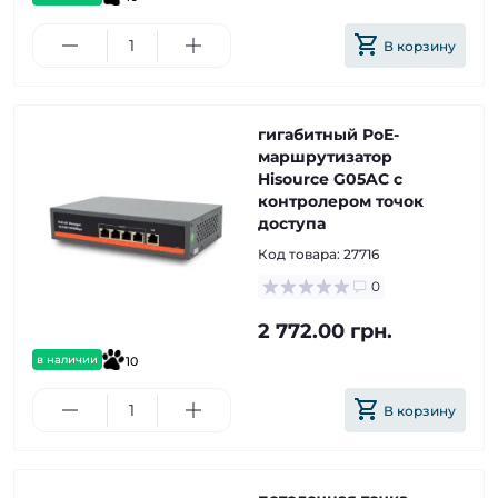
В корзину
гигабитный PoE-
маршрутизатор
Hisource G05AC с
контролером точок
доступа
Код товара:
27716
0
2 772.00 грн.
в наличии
10
В корзину