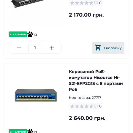
0
2 170.00 грн.
в наличии
10
В корзину
Керований PoE-
комутатор Hisource Hi-
S21-8FP2G1S с 8 портами
PoE
Код товара:
27717
0
2 640.00 грн.
в наличии
10