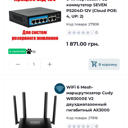
коммутатор SEVEN
PS204D-12V (Cloud POE:
4, UP: 2)
Код товара:
27908
0
1 871.00 грн.
в наличии
10
В корзину
WiFi 6 Mesh-
маршрутизатор Cudy
WR3000E V2
двухдиапазонный
гигабитный AX3000
Код товара:
27816
0