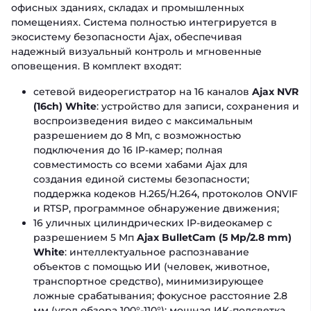
офисных зданиях, складах и промышленных
помещениях. Система полностью интегрируется в
экосистему безопасности Ajax, обеспечивая
надежный визуальный контроль и мгновенные
оповещения. В комплект входят:
сетевой видеорегистратор на 16 каналов
Ajax NVR
(16ch) White
: устройство для записи, сохранения и
воспроизведения видео с максимальным
разрешением до 8 Мп, с возможностью
подключения до 16 IP-камер; полная
совместимость со всеми хабами Ajax для
создания единой системы безопасности;
поддержка кодеков H.265/H.264, протоколов ONVIF
и RTSP, программное обнаружение движения;
16 уличных цилиндрических IP-видеокамер с
разрешением 5 Мп
Ajax BulletCam (5 Mp/2.8 mm)
White
: интеллектуальное распознавание
объектов с помощью ИИ (человек, животное,
транспортное средство), минимизирующее
ложные срабатывания; фокусное расстояние 2.8
мм (угол обзора 100°-110°); мощная ИК-подсветка