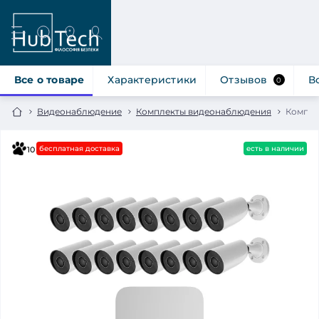
Все о товаре
Характеристики
Отзывов
В
0
Видеонаблюдение
Комплекты видеонаблюдения
Компле
бесплатная доставка
есть в наличии
10