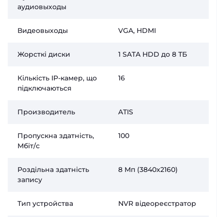
аудиовыходы
Видеовыходы
VGA, HDMI
Жорсткі диски
1 SATA HDD до 8 ТБ
Кількість IP-камер, що
16
підключаються
Производитель
ATIS
Пропускна здатність,
100
Мбіт/с
Роздільна здатність
8 Мп (3840x2160)
запису
Тип устройства
NVR відеореєстратор