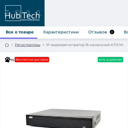
Все о товаре
Характеристики
Отзывов
В
0
Регистраторы
IP-видеорегистратор 16-канальный ATIS NVR
бесплатная доставка
есть в наличии
10