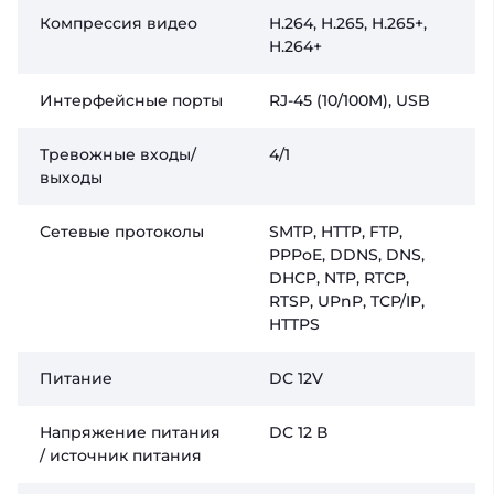
Компрессия видео
H.264, H.265, H.265+,
H.264+
Интерфейсные порты
RJ-45 (10/100M), USB
Тревожные входы/
4/1
выходы
Сетевые протоколы
SMTP, HTTP, FTP,
PPPoE, DDNS, DNS,
DHCP, NTP, RTCP,
RTSP, UPnP, TCP/IP,
HTTPS
Питание
DC 12V
Напряжение питания
DC 12 В
/ источник питания