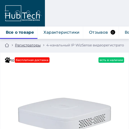
Все о товаре
Характеристики
Отзывов
В
0
Регистраторы
4-канальный IP WizSense видеорегистратор 
бесплатная доставка
есть в наличии
10