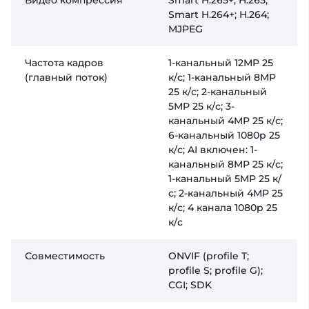
Видео компрессия
Smart H.265+; H.265;
Smart H.264+; H.264;
MJPEG
Частота кадров
1-канальный 12MP 25
(главный поток)
к/с; 1-канальный 8MP
25 к/с; 2-канальный
5MP 25 к/с; 3-
канальный 4MP 25 к/с;
6-канальный 1080p 25
к/с; AI включен: 1-
канальный 8MP 25 к/с;
1-канальный 5MP 25 к/
с; 2-канальный 4MP 25
к/с; 4 канала 1080p 25
к/с
Совместимость
ONVIF (profile T;
profile S; profile G);
CGI; SDK