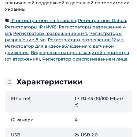
технической поддержкой и доставкой по территории
Украины.
IP регистраторы на 4 канала
,
Регистраторы Dahua
,
Регистраторы IP (NVR)
,
Регистраторы разрешение 4
мп
,
Регистраторы разрешение 5 мп
,
Регистраторы
разрешение 8 мп
,
Регистраторы разрешение 12 мп
,
Регистратор для видеонаблюдения с датчиком
движения
,
Видеорегистраторы с защитой периметра
(от вторжения)
,
Регистратор с распознаванием лица
Характеристики
Ethernet
1 × RJ-45 (10/100 Мбит/
с)
IP камери
4
USB
2х USB 2.0