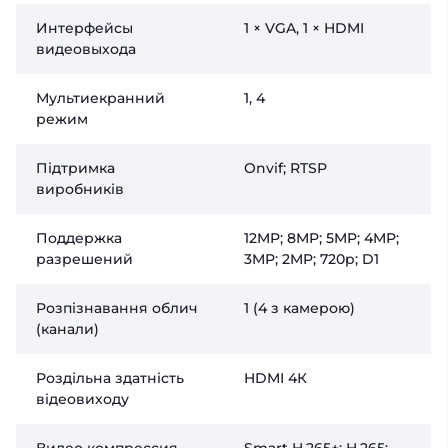
Интерфейсы
1 × VGA, 1 × HDMI
видеовыхода
Мультиекранний
1, 4
режим
Підтримка
Onvif; RTSP
виробників
Поддержка
12MP; 8MP; 5MP; 4MP;
разрешений
3MP; 2MP; 720p; D1
Розпізнавання облич
1 (4 з камерою)
(канали)
Роздільна здатність
HDMI 4К
відеовиходу