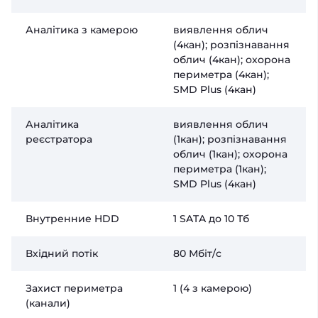
Аналітика з камерою
виявлення облич
(4кан); розпізнавання
облич (4кан); охорона
периметра (4кан);
SMD Plus (4кан)
Аналітика
виявлення облич
реєстратора
(1кан); розпізнавання
облич (1кан); охорона
периметра (1кан);
SMD Plus (4кан)
Внутренние HDD
1 SATA до 10 Тб
Вхідний потік
80 Мбіт/с
Захист периметра
1 (4 з камерою)
(канали)