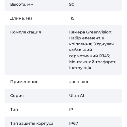
Высота, мм
90
Длина, мм
115
Комплектация
Камера GreenVision;
Набір елементів
кріплення; З'єднувач
кабельний
герметичний RJ45;
Монтажний трафарет;
Інструкція
Применение
зовнішнє
Серия
Ultra AI
Тип
IP
Тип защиты корпуса
IP67