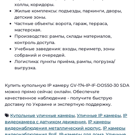
холлы, коридоры.
Жилые комплексы: подъезды, паркинги, дворы,
детские зоны.
Частные объекты: ворота, гараж, терраса,
мастерская.
Производство: рампы, склады материалов,
контроль доступа.
Учебные заведения: входы, периметр, зоны
собраний и очередей.
Логистика: пункты приёма, рампы, погрузка/
выгрузка.
Купить купольную IP камеру GV-174-IP-IF-DOS50-30 SDA
можно прямо сейчас онлайн. Обеспечьте
качественное наблюдение - получите быструю
доставку по Украине и экспертную поддержку.
Купольные уличные камеры
,
Уличные IP камеры
,
IP
видеокамера с датчиком движения
,
IP камеры
видеонаблюдения металлический корпус
,
IP камеры
видеонаблюдения PoE
,
IP-камеры для дома
,
Уличные