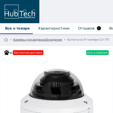
Все о товаре
Характеристики
Отзывов
В
0
Камеры для видеонаблюдения
Купольна IP камера GV-174-
бесплатная доставка
есть в наличии
10