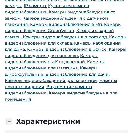
камеры
,
IP камеры
,
Купольная камера
видеонаблюдения
,
Камеры видеонаблюдения со
звуком
,
Камера видеонаблюдения с датчиком
движения
,
Камеры видеонаблюдения 5 Мп
,
Камеры
видеонаблюдения GreenVision
,
Камеры с картой
памяти
,
Камеры видеонаблюдения в подъезд
,
Камеры
видеонаблюдения для склада
,
Камеры наблюдения
для дома
,
Камеры видеонаблюдения в офисе
,
Камеры
видеонаблюдения для парковки
,
Камеры
видеонаблюдения с ИК подсветкой
,
Камеры
видеонаблюдения для магазина
,
Камеры
широкоугольные
,
Видеонаблюдение для дачи
,
Камеры видеонаблюдения для квартиры
,
Камеры
ночного видения
,
Внутренние камеры
видеонаблюдения
,
Камера видеонаблюдения для
помещения
Характеристики