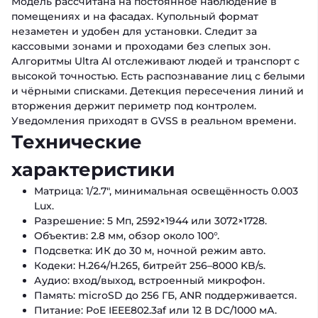
Модель рассчитана на постоянное наблюдение в
помещениях и на фасадах. Купольный формат
незаметен и удобен для установки. Следит за
кассовыми зонами и проходами без слепых зон.
Алгоритмы Ultra AI отслеживают людей и транспорт с
высокой точностью. Есть распознавание лиц с белыми
и чёрными списками. Детекция пересечения линий и
вторжения держит периметр под контролем.
Уведомления приходят в GVSS в реальном времени.
Технические
характеристики
Матрица: 1/2.7", минимальная освещённость 0.003
Lux.
Разрешение: 5 Мп, 2592×1944 или 3072×1728.
Объектив: 2.8 мм, обзор около 100°.
Подсветка: ИК до 30 м, ночной режим авто.
Кодеки: H.264/H.265, битрейт 256–8000 KB/s.
Аудио: вход/выход, встроенный микрофон.
Память: microSD до 256 ГБ, ANR поддерживается.
Питание: PoE IEEE802.3af или 12 В DC/1000 мА.