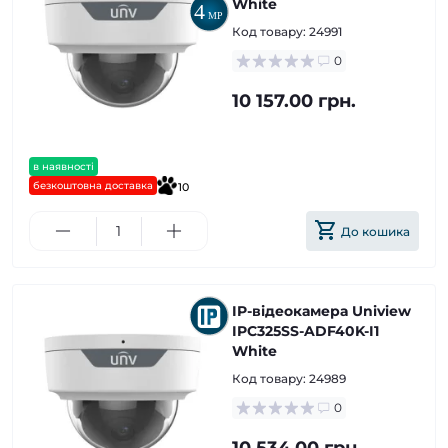
White
Код товару:
24991
0
10 157.00 грн.
в наявності
безкоштовна доставка
10
До кошика
IP-відеокамера Uniview
IPC325SS-ADF40K-I1
White
Код товару:
24989
0