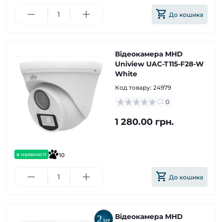
До кошика
Відеокамера MHD
Uniview UAC-T115-F28-W
White
Код товару:
24979
0
1 280.00 грн.
в наявності
10
До кошика
Відеокамера MHD