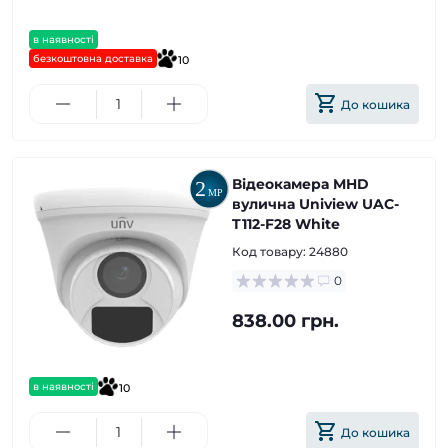
в наявності
безкоштовна доставка
10
До кошика
Відеокамера MHD
вулична Uniview UAC-
T112-F28 White
Код товару:
24880
0
838.00 грн.
в наявності
10
До кошика