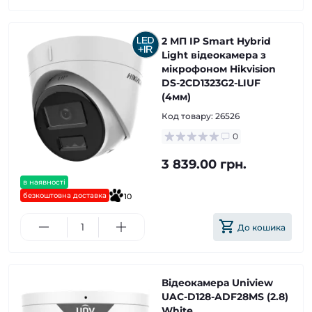
2 МП IP Smart Hybrid
Light відеокамера з
мікрофоном Hikvision
DS-2CD1323G2-LIUF
(4мм)
Код товару:
26526
0
3 839.00 грн.
в наявності
безкоштовна доставка
10
До кошика
Відеокамера Uniview
UAC-D128-ADF28MS (2.8)
White