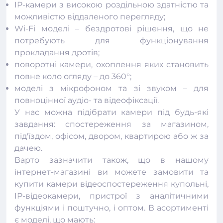
IP-камери з високою роздільною здатністю та
можливістю віддаленого перегляду;
Wi-Fi моделі – бездротові рішення, що не
потребують для функціонування
прокладання дротів;
поворотні камери, охоплення яких становить
повне коло огляду – до 360°;
моделі з мікрофоном та зі звуком – для
повноцінної аудіо- та відеофіксації.
У нас можна підібрати
камери
під будь-які
завдання: спостереження за магазином,
під'їздом, офісом, двором, квартирою або ж за
дачею.
Варто зазначити також, що в нашому
інтернет-магазині ви можете замовити та
купити камери відеоспостереження купольні,
IP-відеокамери, пристрої з аналітичними
функціями і поштучно, і оптом. В асортименті
є моделі, що мають: