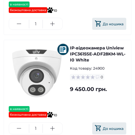
в наявності
безкоштовна доставка
10
До кошика
IP-відеокамера Uniview
IPC3615SE-ADF28KM-WL-
I0 White
Код товару:
24900
0
9 450.00 грн.
в наявності
безкоштовна доставка
10
До кошика