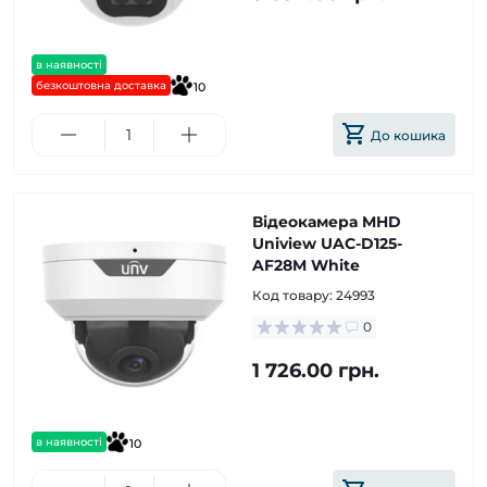
в наявності
безкоштовна доставка
10
До кошика
Відеокамера MHD
Uniview UAC-D125-
AF28M White
Код товару:
24993
0
1 726.00 грн.
в наявності
10