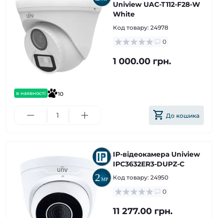
Uniview UAC-T112-F28-W
White
Код товару:
24978
0
1 000.00 грн.
в наявності
10
До кошика
IP-відеокамера Uniview
ІPC3632ER3-DUPZ-C
Код товару:
24950
0
11 277.00 грн.