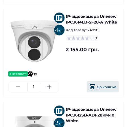
IP-відеокамера Uniview
IPC3614LB-SF28-A White
Код товару:
24898
0
2 155.00 грн.
в наявності
10
До кошика
IP-відеокамера Uniview
IPC3612SB-ADF28KM-I0
White