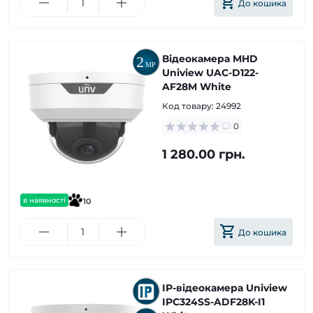
До кошика
Відеокамера MHD
Uniview UAC-D122-
AF28M White
Код товару:
24992
0
1 280.00 грн.
в наявності
10
До кошика
IP-відеокамера Uniview
IPC324SS-ADF28K-I1