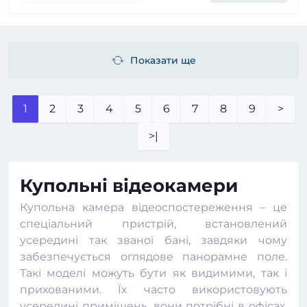
Показати ще
1
2
3
4
5
6
7
8
9
>
>|
Купольні відеокамери
Купольна камера відеоспостереження – це
спеціальний пристрій, встановлений
усередині так званої бані, завдяки чому
забезпечується оглядове панорамне поле.
Такі моделі можуть бути як видимими, так і
прихованими. Їх часто використовують
усередині приміщень, вони потрібні в офісах,