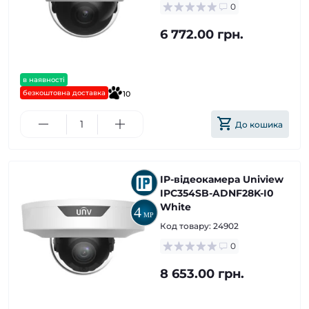
0
6 772.00 грн.
в наявності
безкоштовна доставка
10
До кошика
IP-відеокамера Uniview
IPC354SB-ADNF28K-I0
White
Код товару:
24902
0
8 653.00 грн.