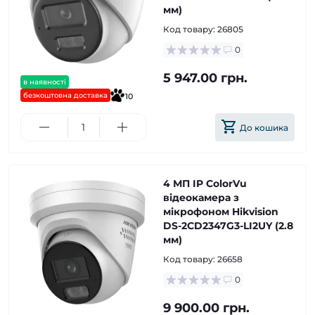
мм)
Код товару:
26805
0
5 947.00 грн.
в наявності
безкоштовна доставка
10
До кошика
4 МП IP ColorVu
відеокамера з
мікрофоном Hikvision
DS-2CD2347G3-LI2UY (2.8
мм)
Код товару:
26658
0
9 900.00 грн.