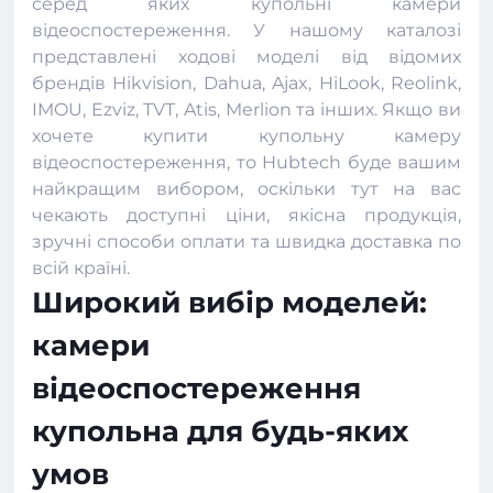
серед яких купольні камери
відеоспостереження. У нашому каталозі
представлені ходові моделі від відомих
брендів Hikvision, Dahua, Ajax, HiLook, Reolink,
IMOU, Ezviz, TVT, Atis, Merlion та інших. Якщо ви
хочете купити купольну камеру
відеоспостереження, то Hubtech буде вашим
найкращим вибором, оскільки тут на вас
чекають доступні ціни, якісна продукція,
зручні способи оплати та швидка доставка по
всій країні.
Широкий вибір моделей:
камери
відеоспостереження
купольна для будь-яких
умов