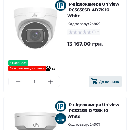
IP-відеокамера Uniview
IPC3638SB-ADZK-I0
White
Код товару:
24909
0
13 167.00 грн.
в наявності
безкоштовна доставка
10
До кошика
IP-відеокамера Uniview
IPC322SB-DF28K-I0
White
Код товару:
24907