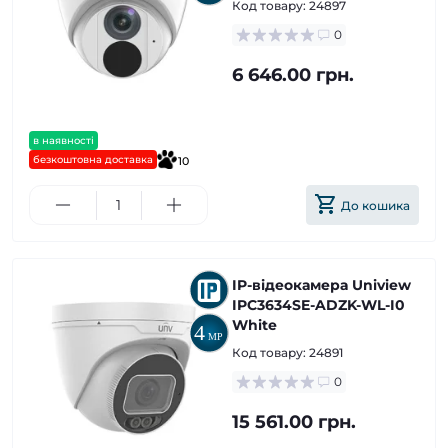
Код товару:
24897
0
6 646.00 грн.
в наявності
безкоштовна доставка
10
До кошика
IP-відеокамера Uniview
IPC3634SE-ADZK-WL-I0
White
Код товару:
24891
0
15 561.00 грн.