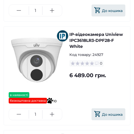
До кошика
IP-відеокамера Uniview
IPC3618LR3-DPF28-F
White
Код товару:
24927
0
6 489.00 грн.
в наявності
безкоштовна доставка
10
До кошика