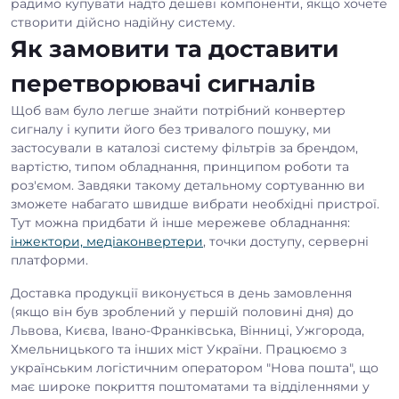
радимо купувати надто дешеві компоненти, якщо хочете
створити дійсно надійну систему.
Як замовити та доставити
перетворювачі сигналів
Щоб вам було легше знайти потрібний конвертер
сигналу і купити його без тривалого пошуку, ми
застосували в каталозі систему фільтрів за брендом,
вартістю, типом обладнання, принципом роботи та
роз'ємом. Завдяки такому детальному сортуванню ви
зможете набагато швидше вибрати необхідні пристрої.
Тут можна придбати й інше мережеве обладнання:
інжектори, медіаконвертери
, точки доступу, серверні
платформи.
Доставка продукції виконується в день замовлення
(якщо він був зроблений у першій половині дня) до
Львова, Києва, Івано-Франківська, Вінниці, Ужгорода,
Хмельницького та інших міст України. Працюємо з
українським логістичним оператором "Нова пошта", що
має широке покриття поштоматами та відділеннями у