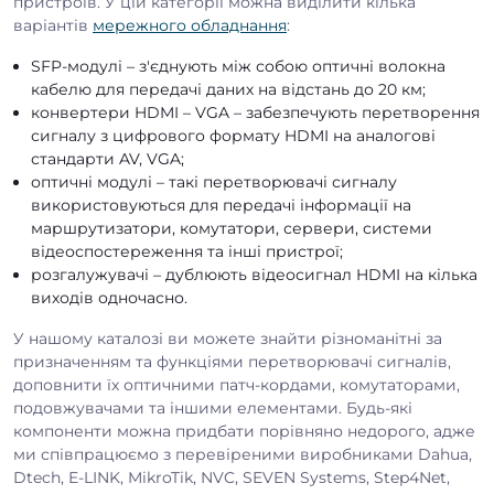
пристроїв. У цій категорії можна виділити кілька
варіантів
мережного обладнання
:
SFP-модулі – з'єднують між собою оптичні волокна
кабелю для передачі даних на відстань до 20 км;
конвертери HDMI – VGA – забезпечують перетворення
сигналу з цифрового формату HDMI на аналогові
стандарти AV, VGA;
оптичні модулі – такі перетворювачі сигналу
використовуються для передачі інформації на
маршрутизатори, комутатори, сервери, системи
відеоспостереження та інші пристрої;
розгалужувачі – дублюють відеосигнал HDMI на кілька
виходів одночасно.
У нашому каталозі ви можете знайти різноманітні за
призначенням та функціями перетворювачі сигналів,
доповнити їх оптичними патч-кордами, комутаторами,
подовжувачами та іншими елементами. Будь-які
компоненти можна придбати порівняно недорого, адже
ми співпрацюємо з перевіреними виробниками Dahua,
Dtech, E-LINK, MikroTik, NVC, SEVEN Systems, Step4Net,