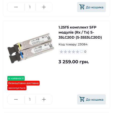
До кошика
1.25Гб комплект SFP
модулів (Rx / Tx) S-
35LC20D (S-3553LC20D)
Код товару:
23084
0
3 259.00 грн.
в наявності
безкоштовна доставка
закінчується
До кошика