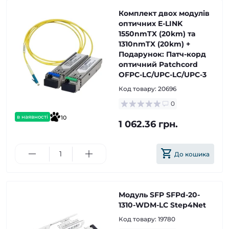
Комплект двох модулів
оптичних E-LINK
1550nmTX (20km) та
1310nmTX (20km) +
Подарунок: Патч-корд
оптичний Patchcord
OFPC-LC/UPC-LC/UPC-3
Код товару:
20696
0
в наявності
10
1 062.36 грн.
До кошика
Модуль SFP SFPd-20-
1310-WDM-LC Step4Net
Код товару:
19780