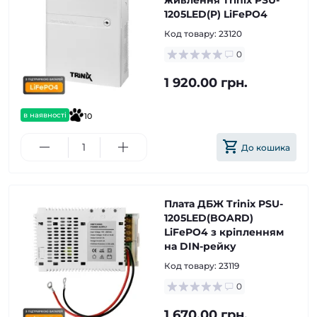
живлення Trinix PSU-
1205LED(P) LiFePO4
Код товару:
23120
0
1 920.00 грн.
в наявності
10
До кошика
Плата ДБЖ Trinix PSU-
1205LED(BOARD)
LiFePO4 з кріпленням
на DIN-рейку
Код товару:
23119
0
1 670.00 грн.