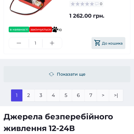
0
1 262.00 грн.
в наявності
закінчується
10
До кошика
Показати ще
1
2
3
4
5
6
7
>
>|
Джерела безперебійного
живлення 12-24В