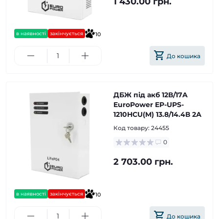
1 430.00 грн.
в наявності
закінчується
10
До кошика
ДБЖ під акб 12В/17A
EuroPower EP-UPS-
1210HCU(M) 13.8/14.4В 2А
Код товару:
24455
0
2 703.00 грн.
в наявності
закінчується
10
До кошика