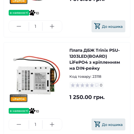
в наявності
10
До кошика
Плата ДБЖ Trinix PSU-
1203LED(BOARD)
LiFePO4 з кріпленням
на DIN-рейку
Код товару:
23118
0
1 250.00 грн.
в наявності
10
До кошика