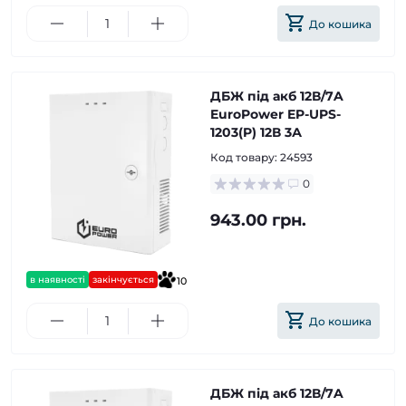
До кошика
ДБЖ під акб 12В/7A
EuroPower EP-UPS-
1203(P) 12В 3А
Код товару:
24593
0
943.00 грн.
в наявності
закінчується
10
До кошика
ДБЖ під акб 12В/7A