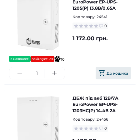
EuroPower EP-UPS-
1205(P) 13.8В/0.65А
Код товару:
24541
0
1 172.00 грн.
в наявності
закінчується
10
До кошика
ДБЖ під акб 12В/7A
EuroPower EP-UPS-
1203HC(P) 14.4В 2А
Код товару:
24456
0