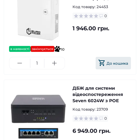
Код товару:
24453
0
1 946.00 грн.
в наявності
закінчується
10
До кошика
ДБЖ для системи
відеоспостереження
Seven 6024W з РОЕ
Код товару:
23709
0
6 949.00 грн.