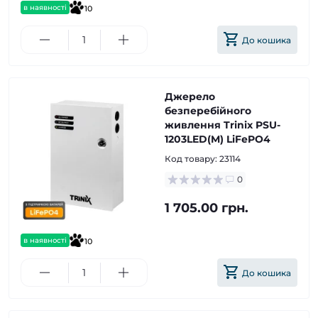
в наявності
10
До кошика
Джерело
безперебійного
живлення Trinix PSU-
1203LED(M) LiFePO4
Код товару:
23114
0
1 705.00 грн.
в наявності
10
До кошика