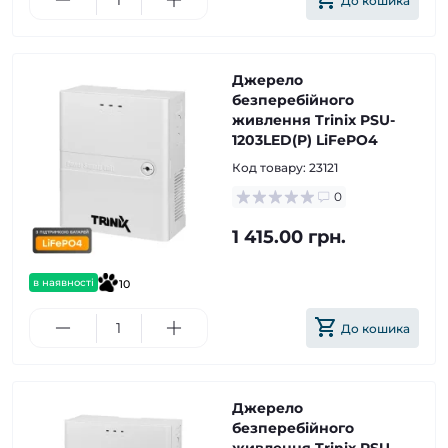
До кошика
Джерело
безперебійного
живлення Trinix PSU-
1203LED(P) LiFePO4
Код товару:
23121
0
1 415.00 грн.
в наявності
10
До кошика
Джерело
безперебійного