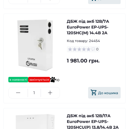
ДБЖ під акб 12В/7A
EuroPower EP-UPS-
1205HC(M) 14.4В 2А
Код товару:
24454
0
1 981.00 грн.
в наявності
закінчується
10
До кошика
ДБЖ під акб 12В/17A
EuroPower EP-UPS-
1205HCU(P) 13,8/14.4В 2А