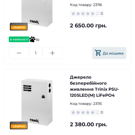
Код товару:
23116
0
2 650.00 грн.
в наявності
10
До кошика
Джерело
безперебійного
живлення Trinix PSU-
1205LED(M) LiFePO4
Код товару:
23115
0
2 380.00 грн.