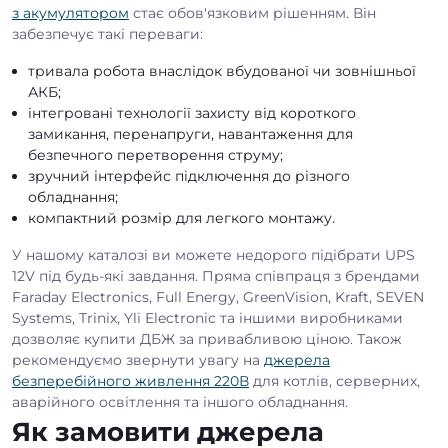
з акумулятором
стає обов'язковим рішенням. Він
забезпечує такі переваги:
тривала робота внаслідок вбудованої чи зовнішньої
АКБ;
інтегровані технології захисту від короткого
замикання, перенапруги, навантаження для
безпечного перетворення струму;
зручний інтерфейс підключення до різного
обладнання;
компактний розмір для легкого монтажу.
У нашому каталозі ви можете недорого підібрати UPS
12V під будь-які завдання. Пряма співпраця з брендами
Faraday Electronics, Full Energy, GreenVision, Kraft, SEVEN
Systems, Trinix, Yli Electronic та іншими виробниками
дозволяє купити ДБЖ за привабливою ціною. Також
рекомендуємо звернути увагу на
джерела
безперебійного живлення 220В
для котлів, серверних,
аварійного освітлення та іншого обладнання.
Як замовити джерела