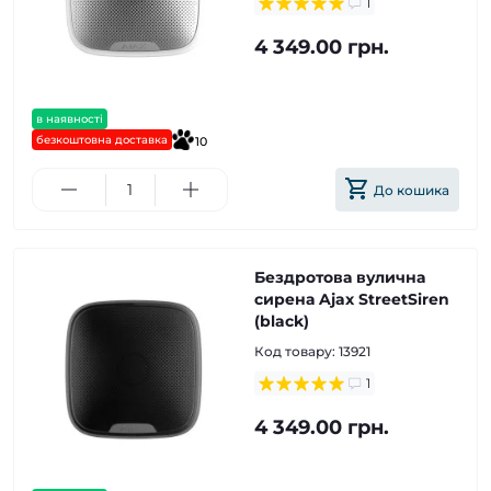
1
4 349.00 грн.
в наявності
безкоштовна доставка
10
До кошика
Бездротова вулична
сирена Ajax StreetSiren
(black)
Код товару:
13921
1
4 349.00 грн.