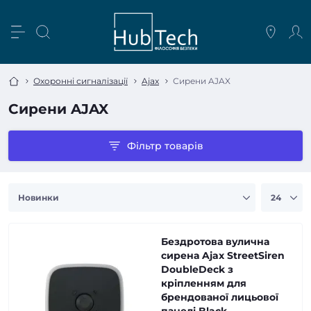
Охоронні сигналізації
Ajax
Сирени AJAX
Сирени AJAX
Фільтр товарів
Бездротова вулична
сирена Ajax StreetSiren
DoubleDeck з
кріпленням для
брендованої лицьової