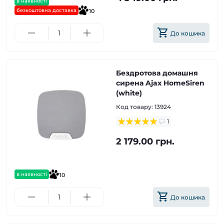
в наявності
безкоштовна доставка
10
До кошика
Бездротова домашня
сирена Ajax HomeSiren
(white)
Код товару:
13924
1
2 179.00 грн.
в наявності
10
До кошика