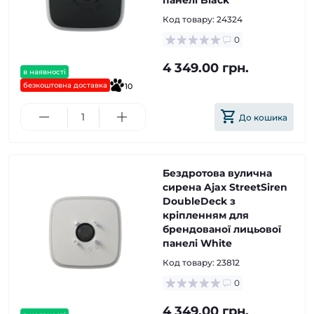
панелі Black
Код товару:
24324
0
4 349.00 грн.
в наявності
безкоштовна доставка
10
До кошика
Бездротова вулична
сирена Ajax StreetSiren
DoubleDeck з
кріпленням для
брендованої лицьової
панелі White
Код товару:
23812
0
4 349.00 грн.