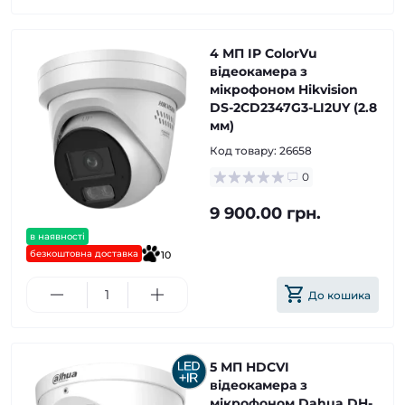
4 МП IP ColorVu
відеокамера з
мікрофоном Hikvision
DS-2CD2347G3-LI2UY (2.8
мм)
Код товару:
26658
0
9 900.00 грн.
в наявності
безкоштовна доставка
10
До кошика
5 МП HDCVI
відеокамера з
мікрофоном Dahua DH-