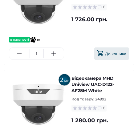
0
1 726.00 грн.
в наявності
10
До кошика
Відеокамера MHD
Uniview UAC-D122-
AF28M White
Код товару:
24992
0
1 280.00 грн.