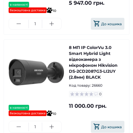
5 947.00 грн.
в наявності
безкоштовна доставка
10
До кошика
8 МП IP ColorVu 3.0
Smart Hybrid Light
відеокамера з
мікрофоном Hikvision
DS-2CD2087G3-LI2UY
(2.8мм) BLACK
Код товару:
26660
0
11 000.00 грн.
в наявності
безкоштовна доставка
10
До кошика