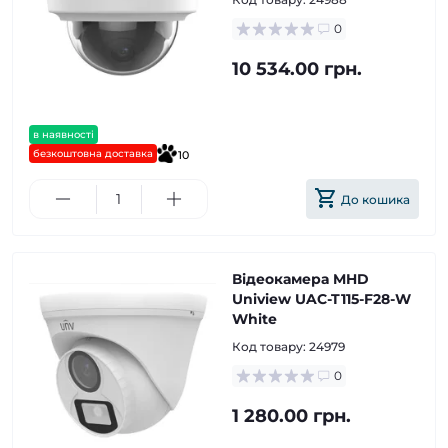
0
10 534.00 грн.
в наявності
безкоштовна доставка
10
До кошика
Відеокамера MHD
Uniview UAC-T115-F28-W
White
Код товару:
24979
0
1 280.00 грн.