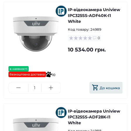
IP-відеокамера Uniview
IPC325SS-ADF40K-I1
White
Код товару:
24989
0
10 534.00 грн.
в наявності
безкоштовна доставка
10
До кошика
IP-відеокамера Uniview
IPC325SS-ADF28K-I1
White
Код товару:
24988