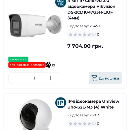
4 МП IP ColorVu 3.0
відеокамера Hikvision
DS-2CD1047G3H-LIUF
(4мм)
Код товару:
25453
0
7 704.00 грн.
в наявності
безкоштовна доставка
10
До кошика
ІР-відеокамера Uniview
Uho-S2E-M3 (4) White
Код товару:
25013
0