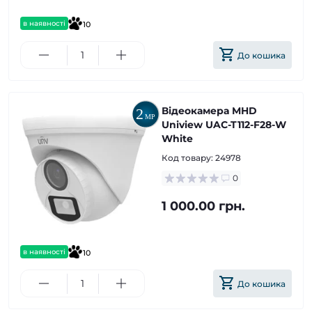
в наявності
10
До кошика
Відеокамера MHD
Uniview UAC-T112-F28-W
White
Код товару:
24978
0
1 000.00 грн.
в наявності
10
До кошика