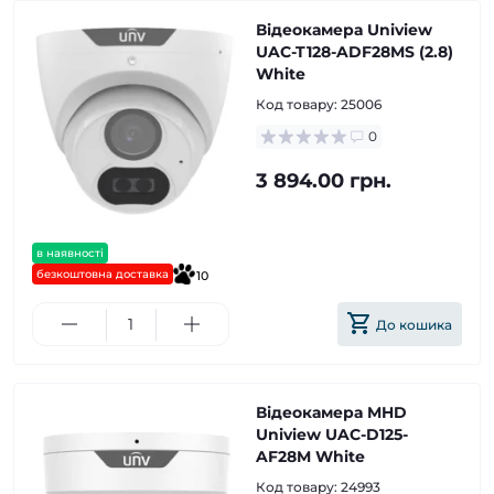
Відеокамера Uniview
UAC-T128-ADF28MS (2.8)
White
Код товару:
25006
0
3 894.00 грн.
в наявності
безкоштовна доставка
10
До кошика
Відеокамера MHD
Uniview UAC-D125-
AF28M White
Код товару:
24993