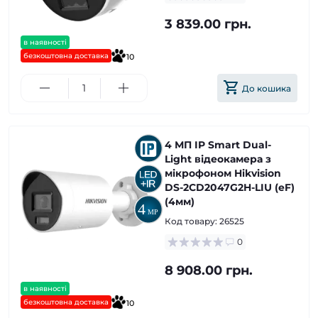
3 839.00 грн.
в наявності
безкоштовна доставка
10
До кошика
4 МП IP Smart Dual-
Light відеокамера з
мікрофоном Hikvision
DS-2CD2047G2H-LIU (eF)
(4мм)
Код товару:
26525
0
8 908.00 грн.
в наявності
безкоштовна доставка
10