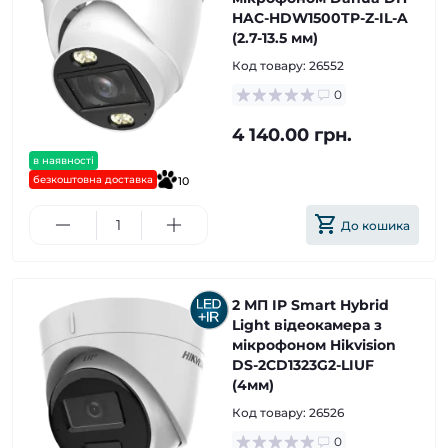
HAC-HDW1500TP-Z-IL-A
(2.7-13.5 мм)
Код товару:
26552
0
4 140.00 грн.
в наявності
безкоштовна доставка
10
До кошика
2 МП IP Smart Hybrid
Light відеокамера з
мікрофоном Hikvision
DS-2CD1323G2-LIUF
(4мм)
Код товару:
26526
0