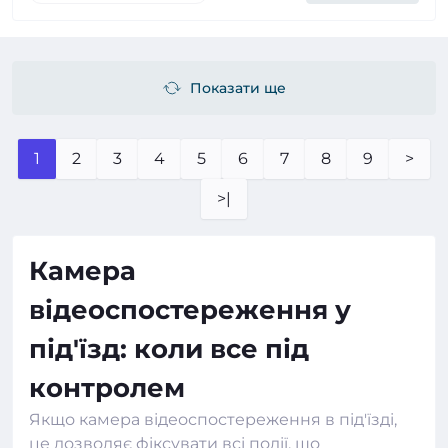
Показати ще
1
2
3
4
5
6
7
8
9
>
>|
Камера
відеоспостереження у
під'їзд: коли все під
контролем
Якщо камера відеоспостереження в під'їзді,
це дозволяє фіксувати всі події, що