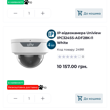
в наявності
10
До кошика
IP-відеокамера Uniview
IPC324SS-ADF28K-I1
White
Код товару:
24991
0
10 157.00 грн.
в наявності
безкоштовна доставка
10
До кошика