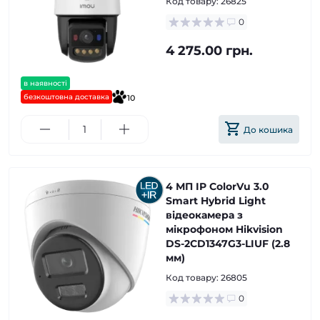
Код товару:
26825
0
4 275.00 грн.
в наявності
безкоштовна доставка
10
До кошика
4 МП IP ColorVu 3.0
Smart Hybrid Light
відеокамера з
мікрофоном Hikvision
DS-2CD1347G3-LIUF (2.8
мм)
Код товару:
26805
0