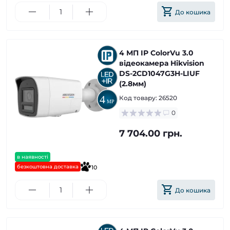
До кошика
4 МП IP ColorVu 3.0
відеокамера Hikvision
DS-2CD1047G3H-LIUF
(2.8мм)
Код товару:
26520
0
7 704.00 грн.
в наявності
безкоштовна доставка
10
До кошика