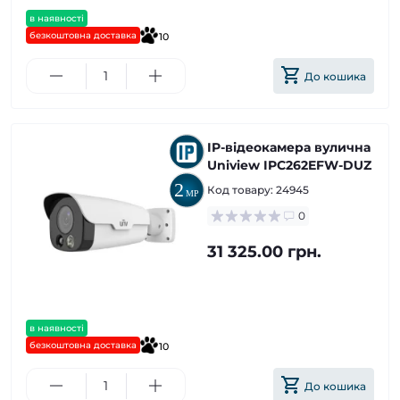
в наявності
безкоштовна доставка
10
До кошика
IP-відеокамера вулична
Uniview IPC262EFW-DUZ
Код товару:
24945
0
31 325.00 грн.
в наявності
безкоштовна доставка
10
До кошика