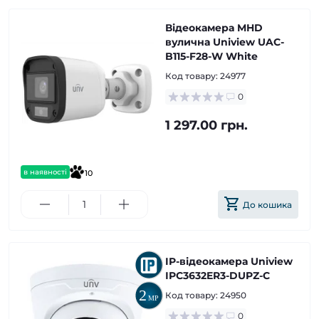
Відеокамера MHD
вулична Uniview UAC-
B115-F28-W White
Код товару:
24977
0
1 297.00 грн.
в наявності
10
До кошика
IP-відеокамера Uniview
ІPC3632ER3-DUPZ-C
Код товару:
24950
0