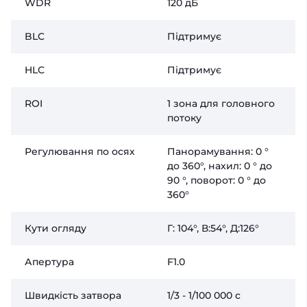
WDR
120 дБ
BLC
Підтримує
HLC
Підтримує
ROI
1 зона для головного
потоку
Регулювання по осях
Панорамування: 0 °
до 360°, нахил: 0 ° до
90 °, поворот: 0 ° до
360°
Кути огляду
Г: 104°, В:54°, Д:126°
Апертура
F1.0
Швидкість затвора
1/3 - 1/100 000 c