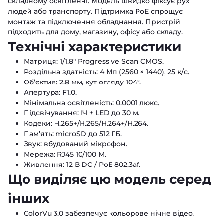
складному освітленні. Модель швидко фіксує рух
людей або транспорту. Підтримка PoE спрощує
монтаж та підключення обладнання. Пристрій
підходить для дому, магазину, офісу або складу.
Технічні характеристики
Матриця: 1/1.8" Progressive Scan CMOS.
Роздільна здатність: 4 Мп (2560 × 1440), 25 к/с.
Об’єктив: 2.8 мм, кут огляду 104°.
Апертура: F1.0.
Мінімальна освітленість: 0.0001 люкс.
Підсвічування: ІЧ + LED до 30 м.
Кодеки: H.265+/H.265/H.264+/H.264.
Пам’ять: microSD до 512 ГБ.
Звук: вбудований мікрофон.
Мережа: RJ45 10/100 М.
Живлення: 12 В DC / PoE 802.3af.
Що виділяє цю модель серед
інших
ColorVu 3.0 забезпечує кольорове нічне відео.