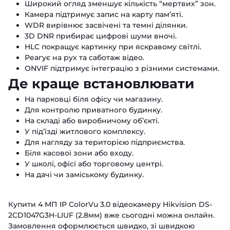
Широкий огляд зменшує кількість “мертвих” зон.
Камера підтримує запис на карту пам’яті.
WDR вирівнює засвічені та темні ділянки.
3D DNR прибирає цифрові шуми вночі.
HLC покращує картинку при яскравому світлі.
Реагує на рух та саботаж відео.
ONVIF підтримує інтеграцію з різними системами.
Де краще встановлювати
На парковці біля офісу чи магазину.
Для контролю приватного будинку.
На складі або виробничому об’єкті.
У під’їзді житлового комплексу.
Для нагляду за територією підприємства.
Біля касової зони або входу.
У школі, офісі або торговому центрі.
На дачі чи заміському будинку.
Купити 4 МП IP ColorVu 3.0 відеокамеру Hikvision DS-
2CD1047G3H-LIUF (2.8мм) вже сьогодні можна онлайн.
Замовлення оформлюється швидко, зі швидкою