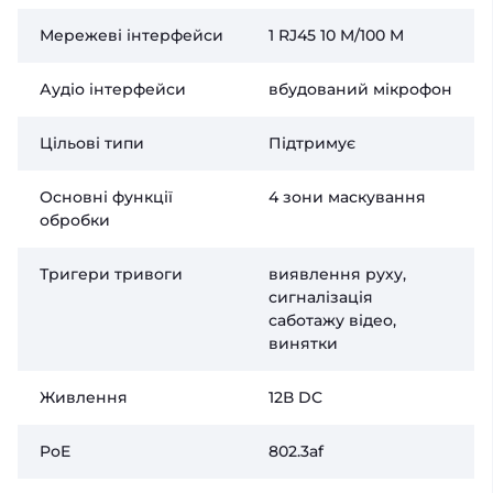
Мережеві інтерфейси
1 RJ45 10 M/100 M
Аудіо інтерфейси
вбудований мікрофон
Цільові типи
Підтримує
Основні функції
4 зони маскування
обробки
Тригери тривоги
виявлення руху,
сигналізація
саботажу відео,
винятки
Живлення
12В DC
PoE
802.3af