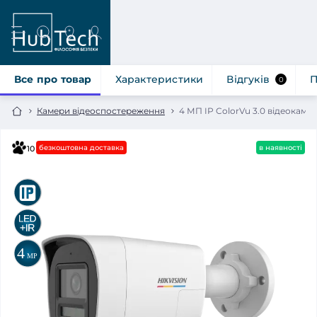
Все про товар
Характеристики
Відгуків
П
0
Камери відеоспостереження
4 МП IP ColorVu 3.0 відеокаме
безкоштовна доставка
в наявності
10