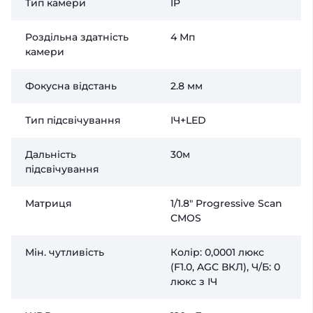
Тип камери
IP
Роздільна здатність
4 Мп
камери
Фокусна відстань
2.8 мм
Тип підсвічування
ІЧ+LED
Дальність
30м
підсвічування
Матриця
1/1.8" Progressive Scan
CMOS
Мін. чутливість
Колір: 0,0001 люкс
(F1.0, AGC ВКЛ), Ч/Б: 0
люкс з ІЧ