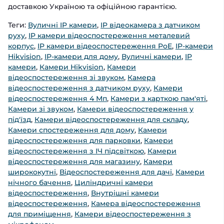
доставкою Україною та офіційною гарантією.
Теги:
Вуличні IP камери
,
IP відеокамера з датчиком
руху
,
IP камери відеоспостереження металевий
корпус
,
IP камери відеоспостереження PoE
,
IP-камери
Hikvision
,
ІР-камери для дому
,
Вуличні камери
,
IP
камери
,
Камери Hikvision
,
Камери
відеоспостереження зі звуком
,
Камера
відеоспостереження з датчиком руху
,
Камери
відеоспостереження 4 Мп
,
Камери з карткою пам'яті
,
Камери зі звуком
,
Камери відеоспостереження у
під'їзд
,
Камери відеоспостереження для складу
,
Камери спостереження для дому
,
Камери
відеоспостереження для парковки
,
Камери
відеоспостереження з ІЧ підсвіткою
,
Камери
відеоспостереження для магазину
,
Камери
ширококутні
,
Відеоспостереження для дачі
,
Камери
нічного бачення
,
Циліндричні камери
відеоспостереження
,
Внутрішні камери
відеоспостереження
,
Камера відеоспостереження
для приміщення
,
Камери відеоспостереження з