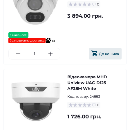
0
3 894.00 грн.
в наявності
безкоштовна доставка
10
До кошика
Відеокамера MHD
Uniview UAC-D125-
AF28M White
Код товару:
24993
0
1 726.00 грн.