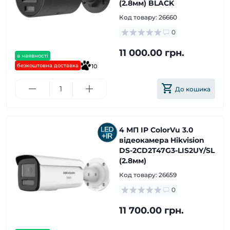
(2.8мм) BLACK
Код товару:
26660
0
11 000.00 грн.
в наявності
безкоштовна доставка
10
До кошика
4 МП IP ColorVu 3.0
відеокамера Hikvision
DS-2CD2T47G3-LIS2UY/SL
(2.8мм)
Код товару:
26659
0
11 700.00 грн.