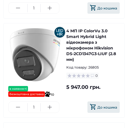
До кошика
4 МП IP ColorVu 3.0
Smart Hybrid Light
відеокамера з
мікрофоном Hikvision
DS-2CD1347G3-LIUF (2.8
мм)
Код товару:
26805
0
5 947.00 грн.
в наявності
безкоштовна доставка
10
До кошика