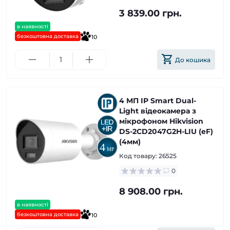
3 839.00 грн.
в наявності
безкоштовна доставка
10
До кошика
4 МП IP Smart Dual-
Light відеокамера з
мікрофоном Hikvision
DS-2CD2047G2H-LIU (eF)
(4мм)
Код товару:
26525
0
8 908.00 грн.
в наявності
безкоштовна доставка
10