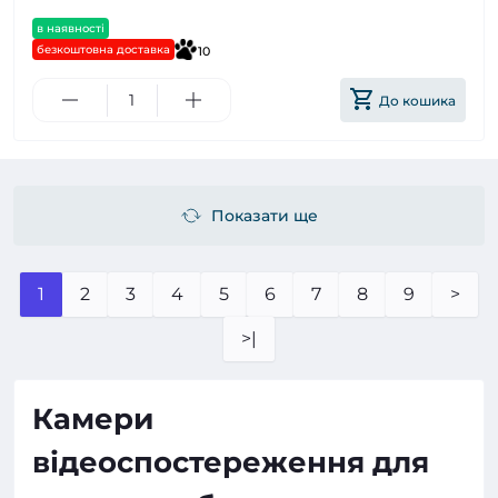
в наявності
безкоштовна доставка
10
До кошика
Показати ще
1
2
3
4
5
6
7
8
9
>
>|
Камери
відеоспостереження для