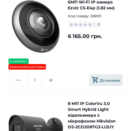
6МП Wi-Fi IP камера
Ezviz CS-E4p (1.82 мм)
Код товару:
26800
0
6 165.00 грн.
в наявності
безкоштовна доставка
До кошика
8 МП IP ColorVu 3.0
Smart Hybrid Light
відеокамера з
мікрофоном Hikvision
DS-2CD2087G3-LI2UY