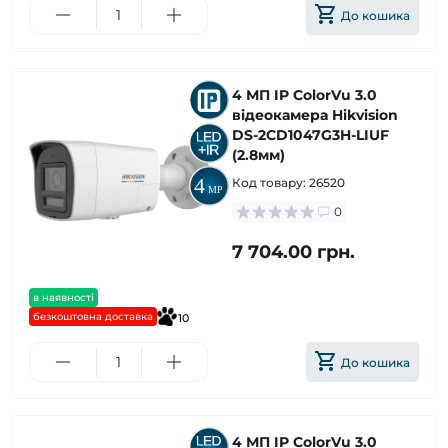
До кошика
4 МП IP ColorVu 3.0
відеокамера Hikvision
DS-2CD1047G3H-LIUF
(2.8мм)
Код товару:
26520
0
7 704.00 грн.
в наявності
безкоштовна доставка
10
До кошика
4 МП IP ColorVu 3.0