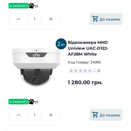
в наявності
10
До кошика
Відеокамера MHD
Uniview UAC-D122-
AF28M White
Код товару:
24992
0
1 280.00 грн.
в наявності
10
До кошика