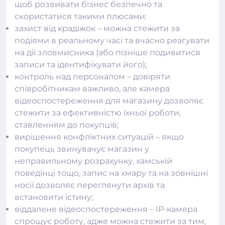
щоб розвивати бізнес безпечно та
скористатися такими плюсами:
захист від крадіжок – можна стежити за
подіями в реальному часі та вчасно реагувати
на дії зловмисника (або пізніше подивитися
записи та ідентифікувати його);
контроль над персоналом – довіряти
співробітникам важливо, але камера
відеоспостереження для магазину дозволяє
стежити за ефективністю їхньої роботи,
ставленням до покупців;
вирішення конфліктних ситуацій – якщо
покупець звинувачує магазин у
неправильному розрахунку, хамській
поведінці тощо, запис на хмару та на зовнішні
носії дозволяє переглянути архів та
встановити істину;
віддалене
відеоспостереження
– IP-камера
спрощує роботу, адже можна стежити за тим,