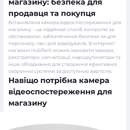
магазину: безпека для
продавця та покупця
Встановлена ​​камера відеоспостереження для
магазину – це надійний спосіб контролю за
обстановкою, забезпечення безпеки як для
персоналу, так і для відвідувачів. В інтернет-
магазині
HubTech
можна замовити камери,
реєстратори, сигналізації, маршрутизатори та
інше обладнання для створення ефективної
охоронної системи за доступною вартістю.
Навіщо потрібна камера
відеоспостереження для
магазину