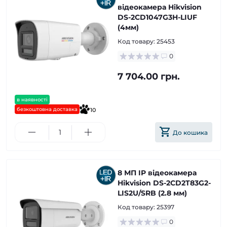
відеокамера Hikvision
DS-2CD1047G3H-LIUF
(4мм)
Код товару:
25453
0
7 704.00 грн.
в наявності
безкоштовна доставка
10
До кошика
8 МП IP відеокамера
Hikvision DS-2CD2T83G2-
LIS2U/SRB (2.8 мм)
Код товару:
25397
0