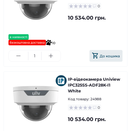
0
10 534.00 грн.
в наявності
безкоштовна доставка
10
До кошика
IP-відеокамера Uniview
IPC325SS-ADF28K-I1
White
Код товару:
24988
0
10 534.00 грн.