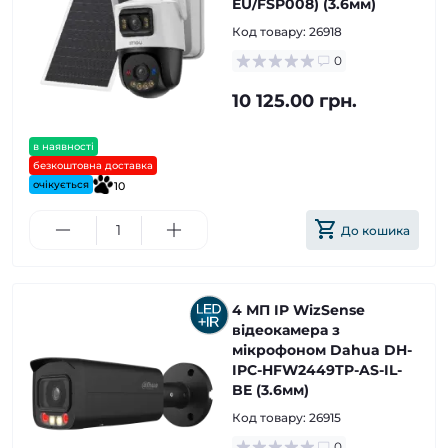
EU/FSP008) (3.6мм)
Код товару:
26918
0
10 125.00 грн.
в наявності
безкоштовна доставка
очікується
10
До кошика
4 МП IP WizSense
відеокамера з
мікрофоном Dahua DH-
IPC-HFW2449TP-AS-IL-
BE (3.6мм)
Код товару:
26915
0