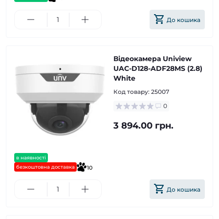
До кошика
Відеокамера Uniview
UAC-D128-ADF28MS (2.8)
White
Код товару:
25007
0
3 894.00 грн.
в наявності
безкоштовна доставка
10
До кошика