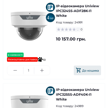
IP-відеокамера Uniview
IPC324SS-ADF28K-I1
White
Код товару:
24991
0
10 157.00 грн.
в наявності
безкоштовна доставка
10
До кошика
IP-відеокамера Uniview
IPC325SS-ADF40K-I1
White
Код товару:
24989