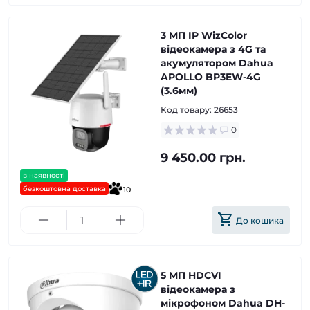
3 МП IP WizColor
відеокамера з 4G та
акумулятором Dahua
APOLLO BP3EW-4G
(3.6мм)
Код товару:
26653
0
9 450.00 грн.
в наявності
безкоштовна доставка
10
До кошика
5 МП HDCVI
відеокамера з
мікрофоном Dahua DH-