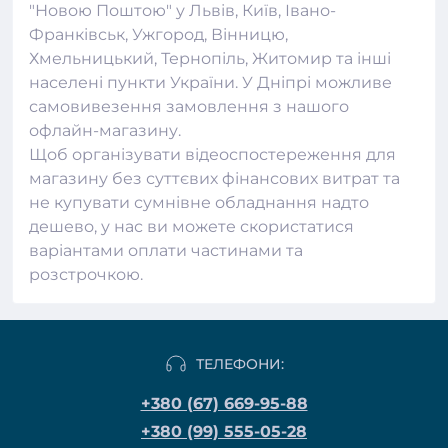
"Новою Поштою" у Львів, Київ, Івано-
Франківськ, Ужгород, Вінницю,
Хмельницький, Тернопіль, Житомир та інші
населені пункти України. У Дніпрі можливе
самовивезення замовлення з нашого
офлайн-магазину.
Щоб організувати відеоспостереження для
магазину без суттєвих фінансових витрат та
не купувати сумнівне обладнання надто
дешево, у нас ви можете скористатися
варіантами оплати частинами та
розстрочкою.
ТЕЛЕФОНИ:
+380 (67) 669-95-88
+380 (99) 555-05-28