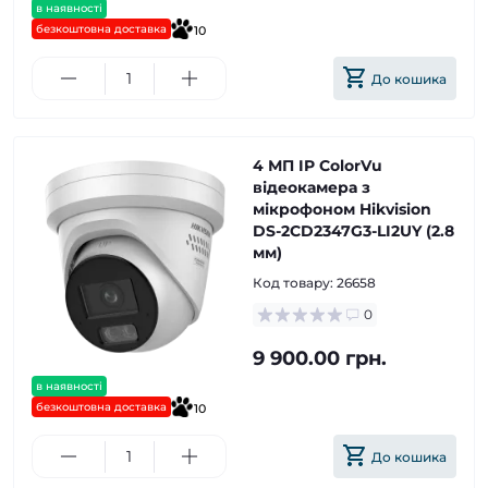
в наявності
безкоштовна доставка
10
До кошика
4 МП IP ColorVu
відеокамера з
мікрофоном Hikvision
DS-2CD2347G3-LI2UY (2.8
мм)
Код товару:
26658
0
9 900.00 грн.
в наявності
безкоштовна доставка
10
До кошика