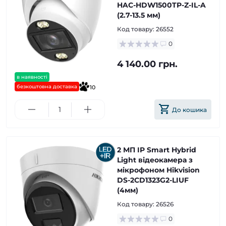
HAC-HDW1500TP-Z-IL-A
(2.7-13.5 мм)
Код товару:
26552
0
4 140.00 грн.
в наявності
безкоштовна доставка
10
До кошика
2 МП IP Smart Hybrid
Light відеокамера з
мікрофоном Hikvision
DS-2CD1323G2-LIUF
(4мм)
Код товару:
26526
0