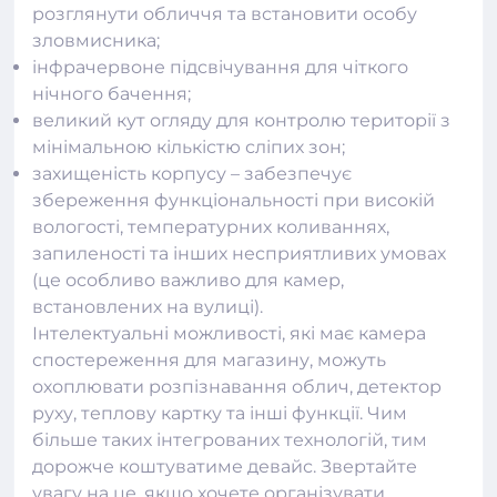
розглянути обличчя та встановити особу
зловмисника;
інфрачервоне підсвічування для чіткого
нічного бачення;
великий кут огляду для контролю території з
мінімальною кількістю сліпих зон;
захищеність корпусу – забезпечує
збереження функціональності при високій
вологості, температурних коливаннях,
запиленості та інших несприятливих умовах
(це особливо важливо для
камер
,
встановлених на вулиці).
Інтелектуальні можливості, які має камера
спостереження для магазину, можуть
охоплювати розпізнавання облич, детектор
руху, теплову картку та інші функції. Чим
більше таких інтегрованих технологій, тим
дорожче коштуватиме девайс. Звертайте
увагу на це, якщо хочете організувати