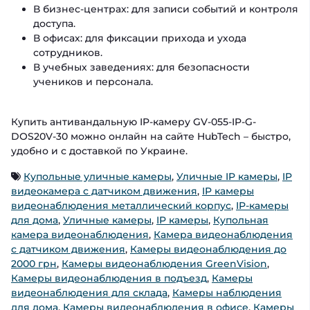
В бизнес-центрах: для записи событий и контроля
доступа.
В офисах: для фиксации прихода и ухода
сотрудников.
В учебных заведениях: для безопасности
учеников и персонала.
Купить антивандальную IP-камеру GV-055-IP-G-
DOS20V-30 можно онлайн на сайте HubTech – быстро,
удобно и с доставкой по Украине.
Купольные уличные камеры
,
Уличные IP камеры
,
IP
видеокамера с датчиком движения
,
IP камеры
видеонаблюдения металлический корпус
,
IP-камеры
для дома
,
Уличные камеры
,
IP камеры
,
Купольная
камера видеонаблюдения
,
Камера видеонаблюдения
с датчиком движения
,
Камеры видеонаблюдения до
2000 грн
,
Камеры видеонаблюдения GreenVision
,
Камеры видеонаблюдения в подъезд
,
Камеры
видеонаблюдения для склада
,
Камеры наблюдения
для дома
,
Камеры видеонаблюдения в офисе
,
Камеры