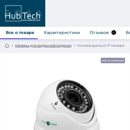
Все о товаре
Характеристики
Отзывов
В
0
Камеры для видеонаблюдения
Антивандальна IP камера G
нет в наличии