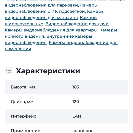
видеонаблюдения для парковки
,
Камеры
видеонаблюдения с ИК подсветкой
,
Камеры
видеонаблюдения для магазина
,
Камеры
широкоугольные
,
Видеонаблюдение для дачи
,
Камеры видеонаблюдения для квартиры
,
Камеры
ночного видения
,
Внутренние камеры
видеонаблюдения
,
Камера видеонаблюдения для
помещения
Характеристики
Высота, мм
105
Длина, мм
120
Интерфейс
LAN
Применение
зовнішнє