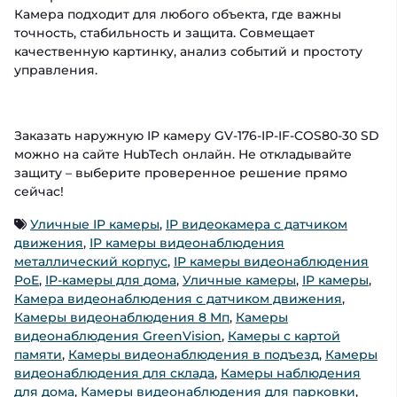
Камера подходит для любого объекта, где важны
точность, стабильность и защита. Совмещает
качественную картинку, анализ событий и простоту
управления.
Заказать наружную IP камеру GV-176-IP-IF-COS80-30 SD
можно на сайте HubTech онлайн. Не откладывайте
защиту – выберите проверенное решение прямо
сейчас!
Уличные IP камеры
,
IP видеокамера с датчиком
движения
,
IP камеры видеонаблюдения
металлический корпус
,
IP камеры видеонаблюдения
PoE
,
IP-камеры для дома
,
Уличные камеры
,
IP камеры
,
Камера видеонаблюдения с датчиком движения
,
Камеры видеонаблюдения 8 Мп
,
Камеры
видеонаблюдения GreenVision
,
Камеры с картой
памяти
,
Камеры видеонаблюдения в подъезд
,
Камеры
видеонаблюдения для склада
,
Камеры наблюдения
для дома
,
Камеры видеонаблюдения для парковки
,