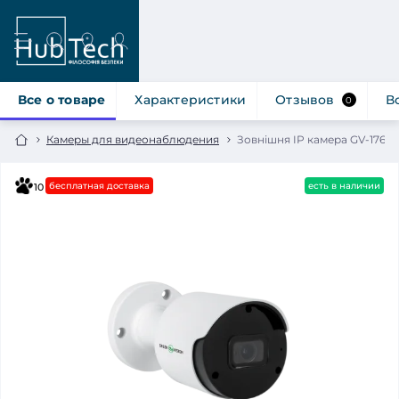
Все о товаре
Характеристики
Отзывов
В
0
Камеры для видеонаблюдения
Зовнішня IP камера GV-176-I
бесплатная доставка
есть в наличии
10