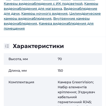
Камеры видеонаблюдения с ИК подсветкой
,
Камеры
видеонаблюдения для магазина
,
Видеонаблюдение
для дачи
,
Камеры ночного видения
,
Цилиндрические
камеры видеонаблюдения
,
Внутренние камеры
видеонаблюдения
,
Камера видеонаблюдения для
помещения
Характеристики
Высота, мм
70
Длина, мм
150
Комплектация
Камера GreenVision;
Набір елементів
кріплення; З'єднувач
кабельний
герметичний RJ45;