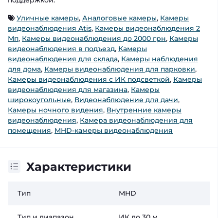
Уличные камеры
,
Аналоговые камеры
,
Камеры
видеонаблюдения Atis
,
Камеры видеонаблюдения 2
Мп
,
Камеры видеонаблюдения до 2000 грн
,
Камеры
видеонаблюдения в подъезд
,
Камеры
видеонаблюдения для склада
,
Камеры наблюдения
для дома
,
Камеры видеонаблюдения для парковки
,
Камеры видеонаблюдения с ИК подсветкой
,
Камеры
видеонаблюдения для магазина
,
Камеры
широкоугольные
,
Видеонаблюдение для дачи
,
Камеры ночного видения
,
Внутренние камеры
видеонаблюдения
,
Камера видеонаблюдения для
помещения
,
MHD-камеры видеонаблюдения
Характеристики
Тип
MHD
Тип и диапазон
ИК до 30 м