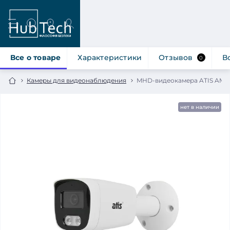
Все о товаре
Характеристики
Отзывов
В
0
Камеры для видеонаблюдения
MHD-видеокамера ATIS AMW-
нет в наличии