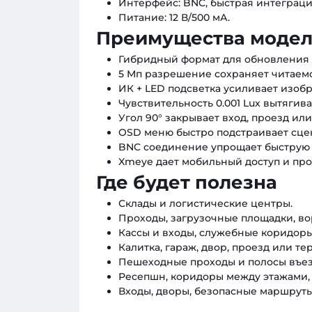
Интерфейс: BNC, быстрая интеграци
Питание: 12 В/500 мА.
Преимущества моде
Гибридный формат для обновления 
5 Мп разрешение сохраняет читаемо
ИК + LED подсветка усиливает изоб
Чувствительность 0.001 Lux вытягива
Угол 90° закрывает вход, проезд ил
OSD меню быстро подстраивает сцен
BNC соединение упрощает быструю 
Xmeye дает мобильный доступ и про
Где будет полезна
Склады и логистические центры.
Проходы, загрузочные площадки, во
Кассы и входы, служебные коридор
Калитка, гараж, двор, проезд или те
Пешеходные проходы и полосы въезд
Ресепшн, коридоры между этажами,
Входы, дворы, безопасные маршруты