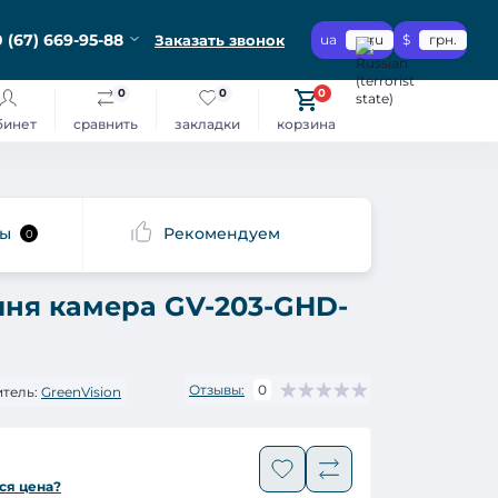
 (67) 669-95-88
Заказать звонок
ua
ru
$
грн.
0
0
0
бинет
сравнить
закладки
корзина
сы
Рекомендуем
0
шня камера GV-203-GHD-
Отзывы:
0
тель:
GreenVision
ся цена?