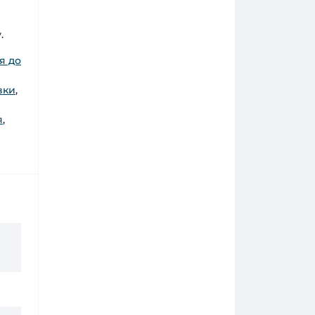
.
я до
вки
,
я
,