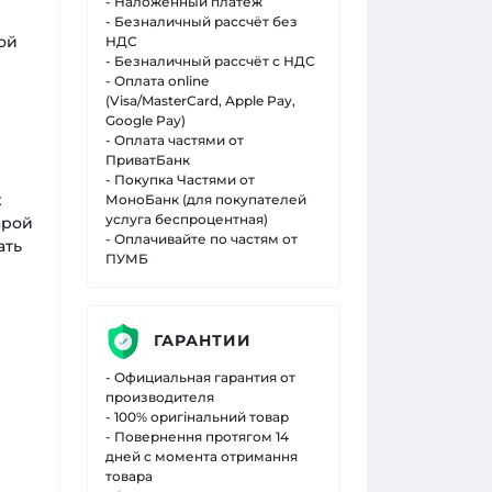
- Наложенный платеж
- Безналичный рассчёт без
ой
НДС
- Безналичный рассчёт с НДС
- Оплата online
(Visa/MasterCard, Apple Pay,
Google Pay)
- Оплата частями от
ПриватБанк
- Покупка Частями от
х
МоноБанк (для покупателей
услуга беспроцентная)
арой
- Оплачивайте по частям от
ать
ПУМБ
ГАРАНТИИ
- Официальная гарантия от
производителя
- 100% оригінальний товар
- Повернення протягом 14
дней с момента отримання
товара