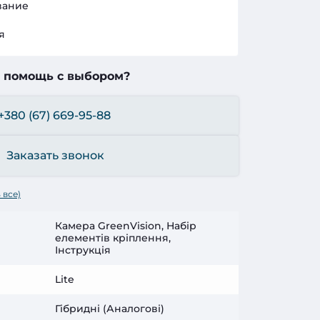
вание
я
 помощь с выбором?
+380 (67) 669-95-88
Заказать звонок
 все)
Камера GreenVision, Набір
елементів кріплення,
Інструкція
Lite
Гібридні (Аналогові)