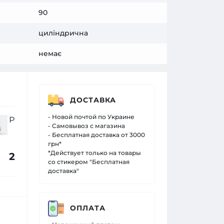
90
циліндрична
немає
ДОСТАВКА
- Новой почтой по Украине
Разъем BNC под F гайку
Блок пит
- Самовывоз с магазина
Kraft 12V/
- Бесплатная доставка от 3000
грн*
*Действует только на товары
21.00 грн.
109.00 
со стикером "Бесплатная
доставка"
ОПЛАТА