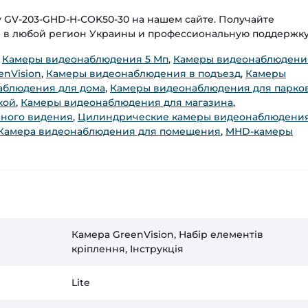
 GV-203-GHD-H-СOK50-30 на нашем сайте. Получайте
й в любой регион Украины и профессиональную поддержку
,
Камеры видеонаблюдения 5 Мп
,
Камеры видеонаблюдени
nVision
,
Камеры видеонаблюдения в подъезд
,
Камеры
аблюдения для дома
,
Камеры видеонаблюдения для парко
кой
,
Камеры видеонаблюдения для магазина
,
ного видения
,
Цилиндрические камеры видеонаблюдени
Камера видеонаблюдения для помещения
,
MHD-камеры
Камера GreenVision, Набір елементів
кріплення, Інструкція
Lite