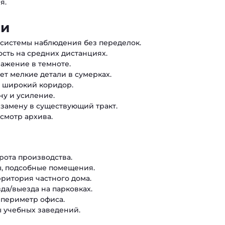
я.
ли
системы наблюдения без переделок.
сть на средних дистанциях.
ражение в темноте.
ет мелкие детали в сумерках.
и широкий коридор.
у и усиление.
замену в существующий тракт.
смотр архива.
рота производства.
ы, подсобные помещения.
рритория частного дома.
а/выезда на парковках.
 периметр офиса.
 учебных заведений.