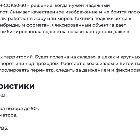
H-СOK50-30 – решение, когда нужен надежный
пот. Снимает качественное изображение и не боится плох
ь, работает в жару или мороз. Техника подключается к
гибридным форматам. Фиксированный объектив дает
комбинированная подсветка показывает детали даже в
а
х территорий. Будет полезна на складах, в цехах и крупны
у ворот или над проходом. Работает с коаксиалом и витой п
тролировать периметр, следить за движением и фиксиров
ристики
03.
л обзора до 90°.
метров.
VBS.