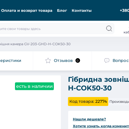
+380
Оплата и возврат товара
Блог
Контакты
ка
внішня камера GV-203-GHD-H-СOK50-30
теристики
Отзывов
Вопро
0
Гібридна зовні
есть в наличии
H-СOK50-30
Код товара:
22774
Производи
Нашли дешевле?
Хотите узнать, когда изменит