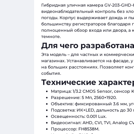
Гибридная уличная камера GV-203-GHD-
видеонаблюдательный контроль без хло
погоды. Корпус выдерживает дождь и пыл
большинству регистраторов благодаря 
полноценный обзор входа или двора, а 
темноте.
Для чего разработан
Эта модель – для частных и коммерчески
магазинах. Устанавливается на фасаде, 
на больших расстояниях. Позволяет кон
события.
Технические характе
Матрица: 1/3.2 CMOS Sensor, сенсор K
Разрешение: 5 Мп, 2560×1920.
Объектив: фиксированный 3.6 мм, уго
Подсветка: ИК+LED, дальность до 30 
Освещенность: 0.001 Lux.
Видеосигнал: AHD, CVI, TVI, Analog C
Процессор: FH8538M.