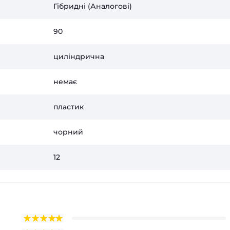
Гібридні (Аналогові)
90
циліндрична
немає
пластик
чорний
12