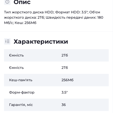
Опис
Тип жорсткого диска HDD; Формат HDD: 3.5"; Об'єм
жорсткого диска: 2Тб; Швидкість передачі даних: 180
Мб/с; Кеш: 256Мб
Характеристики
Ємність
2Тб
Ємність
2Тб
Кеш-пам'ять
256Мб
Форм-фактор
3.5"
Гарантія, міс
36