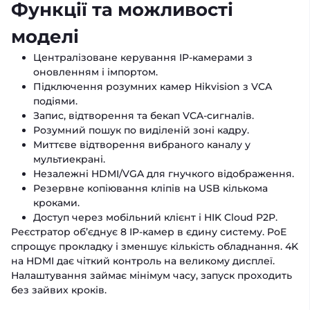
Функції та можливості
моделі
Централізоване керування IP-камерами з
оновленням і імпортом.
Підключення розумних камер Hikvision з VCA
подіями.
Запис, відтворення та бекап VCA-сигналів.
Розумний пошук по виділеній зоні кадру.
Миттєве відтворення вибраного каналу у
мультиекрані.
Незалежні HDMI/VGA для гнучкого відображення.
Резервне копіювання кліпів на USB кількома
кроками.
Доступ через мобільний клієнт і HIK Cloud P2P.
Реєстратор об’єднує 8 IP-камер в єдину систему. PoE
спрощує прокладку і зменшує кількість обладнання. 4K
на HDMI дає чіткий контроль на великому дисплеї.
Налаштування займає мінімум часу, запуск проходить
без зайвих кроків.