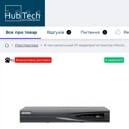
Все про товар
Відгуків
Питання
Ре
0
0
Реєстратори
8-ми канальный IP видеорегистратор Hikvisio
безкоштовна доставка
в наявності
10