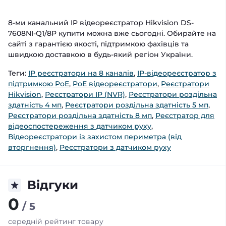
8-ми канальний IP відеореєстратор Hikvision DS-
7608NI-Q1/8P купити можна вже сьогодні. Обирайте на
сайті з гарантією якості, підтримкою фахівців та
швидкою доставкою в будь-який регіон України.
Теги:
IP реєстратори на 8 каналів
,
IP-відеореєстратор з
підтримкою PoE
,
PoE відеореєстратори
,
Реєстратори
Hikvision
,
Реєстратори IP (NVR)
,
Реєстратори роздільна
здатність 4 мп
,
Реєстратори роздільна здатність 5 мп
,
Реєстратори роздільна здатність 8 мп
,
Реєстратор для
відеоспостереження з датчиком руху
,
Відеореєстратори із захистом периметра (від
вторгнення)
,
Реєстратори з датчиком руху
Відгуки
0
/ 5
середній рейтинг товару