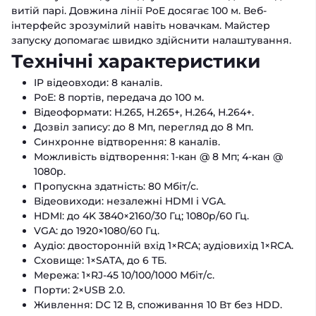
витій парі. Довжина лінії PoE досягає 100 м. Веб-
інтерфейс зрозумілий навіть новачкам. Майстер
запуску допомагає швидко здійснити налаштування.
Технічні характеристики
IP відеовходи: 8 каналів.
PoE: 8 портів, передача до 100 м.
Відеоформати: H.265, H.265+, H.264, H.264+.
Дозвіл запису: до 8 Мп, перегляд до 8 Мп.
Синхронне відтворення: 8 каналів.
Можливість відтворення: 1-кан @ 8 Мп; 4-кан @
1080p.
Пропускна здатність: 80 Мбіт/с.
Відеовиходи: незалежні HDMI і VGA.
HDMI: до 4K 3840×2160/30 Гц; 1080p/60 Гц.
VGA: до 1920×1080/60 Гц.
Аудіо: двосторонній вхід 1×RCA; аудіовихід 1×RCA.
Сховище: 1×SATA, до 6 ТБ.
Мережа: 1×RJ-45 10/100/1000 Мбіт/с.
Порти: 2×USB 2.0.
Живлення: DC 12 В, споживання 10 Вт без HDD.