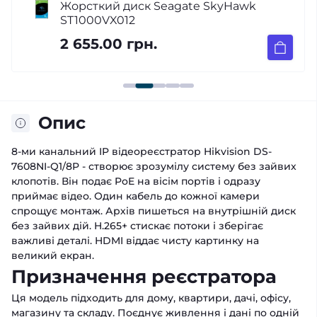
Жорсткий диск Seagate SkyHawk
ST1000VX012
2 655.00 грн.
Опис
8-ми канальний IP відеореєстратор Hikvision DS-
7608NI-Q1/8P - створює зрозумілу систему без зайвих
клопотів. Він подає PoE на вісім портів і одразу
приймає відео. Один кабель до кожної камери
спрощує монтаж. Архів пишеться на внутрішній диск
без зайвих дій. H.265+ стискає потоки і зберігає
важливі деталі. HDMI віддає чисту картинку на
великий екран.
Призначення реєстратора
Ця модель підходить для дому, квартири, дачі, офісу,
магазину та складу. Поєднує живлення і дані по одній