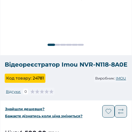
Відеореєстратор Imou NVR-N118-8A0E
Код товару:
24781
Виробник:
IMOU
Відгуки:
0
Знайшли дешевше?
Бажаєте дізнатись коли ціна зміниться?