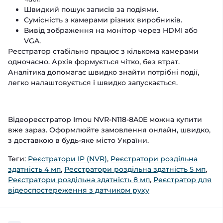
Швидкий пошук записів за подіями.
Сумісність з камерами різних виробників.
Вивід зображення на монітор через HDMI або
VGA.
Реєстратор стабільно працює з кількома камерами
одночасно. Архів формується чітко, без втрат.
Аналітика допомагає швидко знайти потрібні події,
легко налаштовується і швидко запускається.
Відеореєстратор Imou NVR-N118-8A0E можна купити
вже зараз. Оформлюйте замовлення онлайн, швидко,
з доставкою в будь-яке місто України.
Теги:
Реєстратори IP (NVR)
,
Реєстратори роздільна
здатність 4 мп
,
Реєстратори роздільна здатність 5 мп
,
Реєстратори роздільна здатність 8 мп
,
Реєстратор для
відеоспостереження з датчиком руху