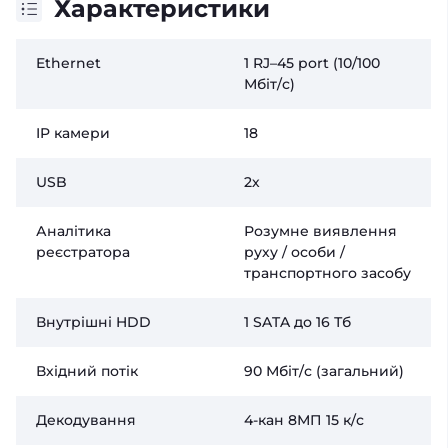
Характеристики
Ethernet
1 RJ–45 port (10/100
Мбіт/с)
IP камери
18
USB
2х
Аналітика
Розумне виявлення
реєстратора
руху / особи /
транспортного засобу
Внутрішні HDD
1 SATA до 16 Тб
Вхідний потік
90 Мбіт/с (загальний)
Декодування
4-кан 8МП 15 к/с