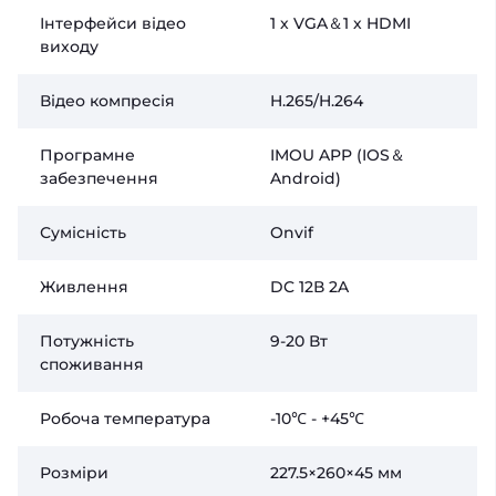
Інтерфейси відео
1 х VGA＆1 х HDMI
виходу
Відео компресія
H.265/H.264
Програмне
IMOU APP (IOS＆
забезпечення
Android)
Сумісність
Onvif
Живлення
DC 12В 2A
Потужність
9-20 Вт
споживання
Робоча температура
-10℃ - +45℃
Розміри
227.5×260×45 мм