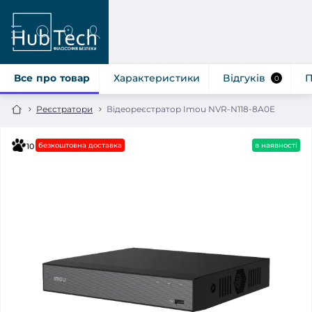
Все про товар
Характеристики
Відгуків
П
0
Реєстратори
Відеореєстратор Imou NVR-N118-8A0E
безкоштовна доставка
в наявності
10