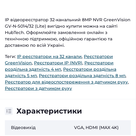
IP відеореєстратор 32-канальний 8MP NVR GreenVision
GV-N-S014/32 (Lite) вигідно купити можна на сайті
HubTech. Оформлюйте замовлення онлайн з
технічною підтримкою, офіційною гарантією та
доставкою по всій Україні.
Теги:
IP реєстратори на 32 канали
,
Реєстратори
GreenVision
,
Реєстратори IP (NVR)
,
Реєстратори
роздільна здатність 4 мп
,
Реєстратори роздільна
здатність 5 мп
,
Реєстратори роздільна здатність 8 мп
,
Реєстратор для відеоспостереження з датчиком руху
,
Реєстратори з датчиком руху
Характеристики
Відеовихід
VGA, HDMI (MAX 4K)