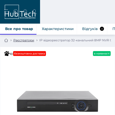
Все про товар
Характеристики
Відгуків
П
0
Реєстратори
IP відеореєстратор 32-канальний 8MP NVR Green
безкоштовна доставка
в наявності
10