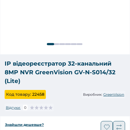
IP відеореєстратор 32-канальний
8MP NVR GreenVision GV-N-S014/32
(Lite)
Код товару:
22458
Виробник:
GreenVision
Відгуки:
0
Знайшли дешевше?