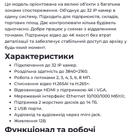
Ця модель орієнтована на великі об’єкти з багатьма
зонами спостереження. Об’єднує до 32 IP камер в
єдину систему. Підходить для підприємств, складів,
торгових площ. Дає контролювати кілька будівель
одночасно. Добре працює у схемах з віддаленими
точками. Підтримує відео до 4K якості без втрат
деталізації та забезпечує стабільний доступ до архіву у
будь-який момент.
Характеристики
Підключення до 32 IP камер.
Роздільна здатність до 3840×2160.
Робота з потоками 2, 3, 4, 5, 6, 8 МП.
Стиснення відео H.265AI та H.265+.
Відеовиходи HDMI з підтримкою 4K і VGA.
Мережевий інтерфейс Ethernet 10/100/1000 Мбіт/с.
Підтримка 2 жорстких дисків до 14 ТБ.
2 USB порти.
Аудіовхід та аудіовихід через mini-jack.
Живлення 12В.
Функціонал та робочі