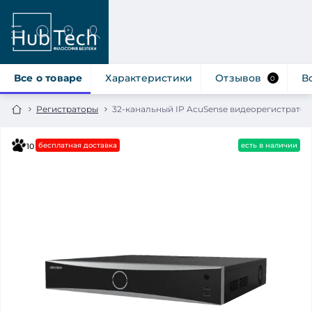
Все о товаре
Характеристики
Отзывов
В
0
Регистраторы
32-канальный IP AcuSense видеорегистратор 
бесплатная доставка
есть в наличии
10