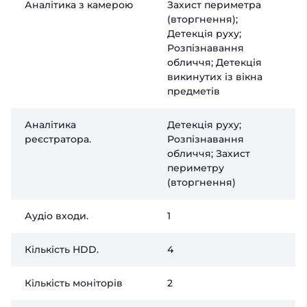
Аналітика з камерою
Захист периметра
(вторгнення);
Детекція руху
;
Розпізнавання
обличчя; Детекція
викинутих із вікна
предметів
Аналітика
Детекція руху
;
реєстратора.
Розпізнавання
обличчя
;
Захист
периметру
(вторгнення)
Аудіо входи.
1
Кількість HDD.
4
Кількість моніторів
2