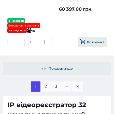
60 397.00 грн.
в наявності
безкоштовна доставка
закінчується
10
До кошика
Показати ще
1
2
3
>
>|
IP відеореєстратор 32