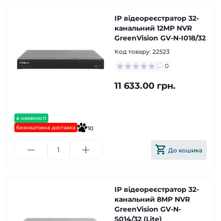
IP відеореєстратор 32-
канальний 12MP NVR
GreenVision GV-N-I018/32
Код товару:
22523
0
11 633.00 грн.
в наявності
безкоштовна доставка
10
До кошика
IP відеореєстратор 32-
канальний 8MP NVR
GreenVision GV-N-
S014/32 (Lite)