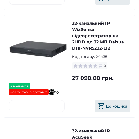
32-канальний IP
WizSense
відеореєстратор на
2HDD до 32 МП Dahua
DHI-NVR5232-EI2
Код товару:
24435
0
27 090.00 грн.
в наявності
безкоштовна доставка
10
До кошика
32-канальний IP
AcuSeek