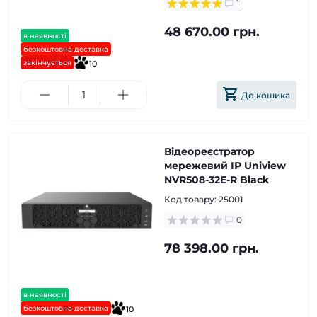
1
48 670.00 грн.
в наявності
безкоштовна доставка
закінчується
10
До кошика
Відеореєстратор
мережевий ІР Uniview
NVR508-32E-R Black
Код товару:
25001
0
78 398.00 грн.
в наявності
безкоштовна доставка
10