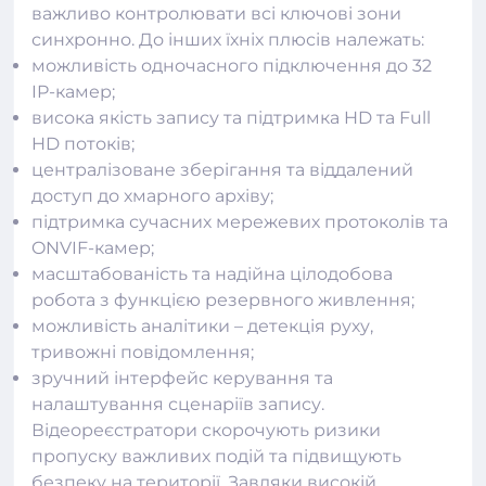
важливо контролювати всі ключові зони
синхронно. До інших їхніх плюсів належать:
можливість одночасного підключення до 32
IP-камер;
висока якість запису та підтримка HD та Full
HD потоків;
централізоване зберігання та віддалений
доступ до хмарного архіву;
підтримка сучасних мережевих протоколів та
ONVIF-камер;
масштабованість та надійна цілодобова
робота з функцією резервного живлення;
можливість аналітики – детекція руху,
тривожні повідомлення;
зручний інтерфейс керування та
налаштування сценаріїв запису.
Відеореєстратори
скорочують ризики
пропуску важливих подій та підвищують
безпеку на території. Завдяки високій