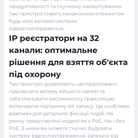
продуктивності та гнучкому налаштуванню
такі пристрої стають незамінним елементом
будь-якої великої системи
відеоспостереження.
IP реєстратори на 32
канали: оптимальне
рішення для взяття об'єкта
під охорону
Такі пристрої дозволяють централізовано
підключати велику кількість камер та
забезпечувати високоякісну трансляцію,
включаючи підтримку 4K запису. Це особливо
важливо для детальної фіксації подій. На
ринку представлені моделі як з PoE, так і без
PoE. З ними ви можете гнучко будувати
систему відеоспостереження залежно від