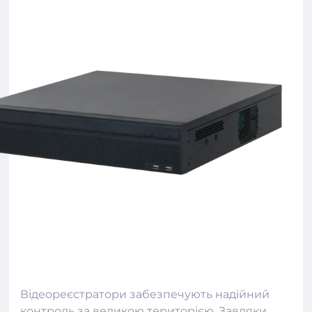
Відеореєстратори
забезпечують надійний
контроль за великою територією. Завдяки