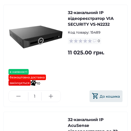
32-канальний IP
відеореєстратор VIA
SECURITY VS-N2232
Код товару:
15489
0
11 025.00 грн.
в наявності
безкоштовна доставка
закінчується
10
До кошика
32-канальний IP
AcuSense