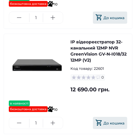
безкоштовна доставка
10
До кошика
IP відеореєстратор 32-
канальний 12MP NVR
GreenVision GV-N-I018/32
12MP (V2)
Код товару:
22601
0
12 690.00 грн.
в наявності
безкоштовна доставка
10
До кошика