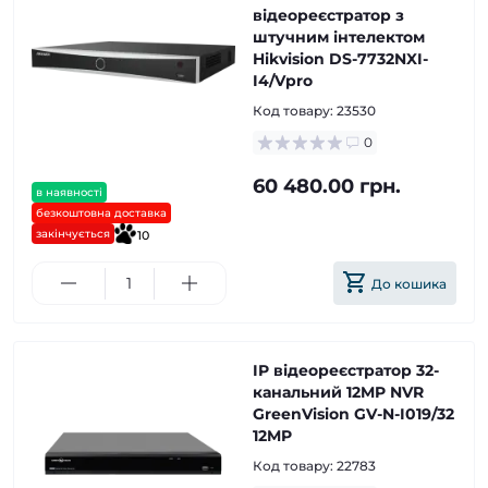
відеореєстратор з
штучним інтелектом
Hikvision DS-7732NXI-
I4/Vpro
Код товару:
23530
0
60 480.00 грн.
в наявності
безкоштовна доставка
закінчується
10
До кошика
IP відеореєстратор 32-
канальний 12MP NVR
GreenVision GV-N-I019/32
12MP
Код товару:
22783