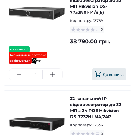
відеореєстратор до 32
МП Hikvision DS-
7732NXI-I4/S(E)
Код товару:
13769
0
38 790.00 грн.
в наявності
безкоштовна доставка
закінчується
10
До кошика
32-канальний IP
відеореєстратор до 32
МП з 24 POE Hikvision
DS-7732NI-M4/24P
Код товару:
12536
0