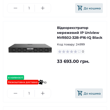
До кошика
Відеореєстратор
мережевий ІР Uniview
NVR502-32B-P16-IQ Black
Код товару:
24999
0
33 693.00 грн.
в наявності
безкоштовна доставка
10
До кошика