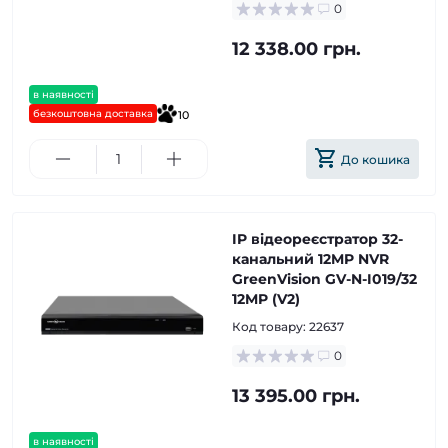
0
12 338.00 грн.
в наявності
безкоштовна доставка
10
До кошика
IP відеореєстратор 32-
канальний 12MP NVR
GreenVision GV-N-I019/32
12MP (V2)
Код товару:
22637
0
13 395.00 грн.
в наявності