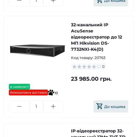
До кошика
32-канальний IP
AcuSense
відеореєстратор до 12
МП Hikvision DS-
7732NXI-K4(D)
Код товару:
20763
0
23 985.00 грн.
в наявності
безкоштовна доставка
10
До кошика
IP-відеореєстратор 32-