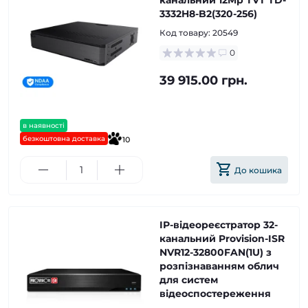
канальний 12Mp TVT TD-
3332H8-B2(320-256)
Код товару:
20549
0
39 915.00 грн.
в наявності
безкоштовна доставка
10
До кошика
IP-відеореєстратор 32-
канальний Provision-ISR
NVR12-32800FAN(1U) з
розпізнаванням облич
для систем
відеоспостереження