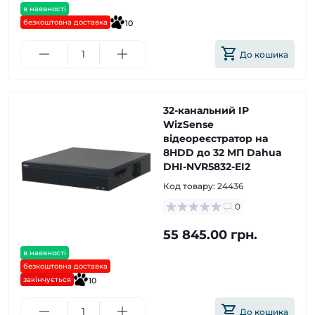
в наявності
безкоштовна доставка
10
До кошика
32-канальний IP
WizSense
відеореєстратор на
8HDD до 32 МП Dahua
DHI-NVR5832-EI2
Код товару:
24436
0
55 845.00 грн.
в наявності
безкоштовна доставка
закінчується
10
До кошика