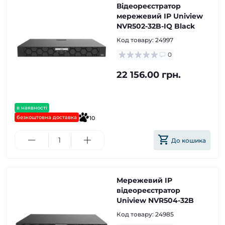
Відеореєстратор
мережевий ІР Uniview
NVR502-32B-IQ Black
Код товару:
24997
0
22 156.00 грн.
в наявності
безкоштовна доставка
10
До кошика
Мережевий IP
відеореєстратор
Uniview NVR504-32B
Код товару:
24985