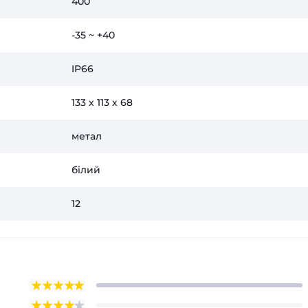
400
-35 ~ +40
IP66
133 х 113 х 68
метал
білий
12