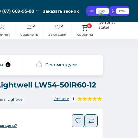
 (67) 669-95-88
Заказать звонок
ua
ru
$
грн.
0
0
0
бинет
сравнить
закладки
корзина
сы
Рекомендуем
0
ightwell LW54-50IR60-12
Отзывы:
1
ль:
Lightwell
ся цена?