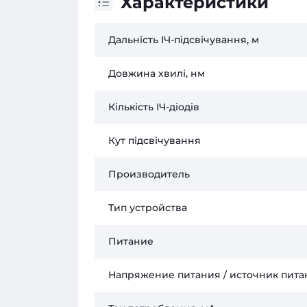
Характеристики
Дальність ІЧ-підсвічування, м
Довжина хвилі, нм
Кількість ІЧ-діодів
Кут підсвічування
Производитель
Тип устройства
Питание
Напряжение питания / источник пита