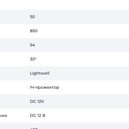
50
850
54
30°
Lightwell
ІЧ-прожектор
DC 12V
ния
DC 12 В