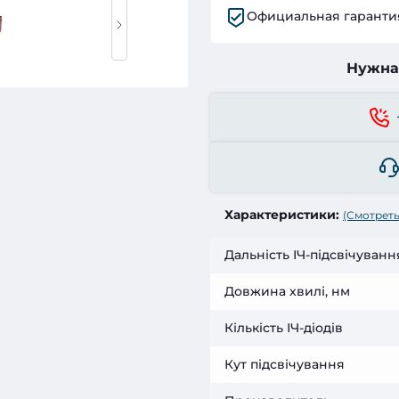
Официальная гаранти
Нужна
Характеристики:
(Смотреть
Дальність ІЧ-підсвічуванн
Довжина хвилі, нм
Кількість ІЧ-діодів
Кут підсвічування