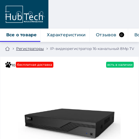
Все о товаре
Характеристики
Отзывов
В
0
Регистраторы
IP-видеорегистратор 16-канальный 8Mp TVT T
бесплатная доставка
есть в наличии
10