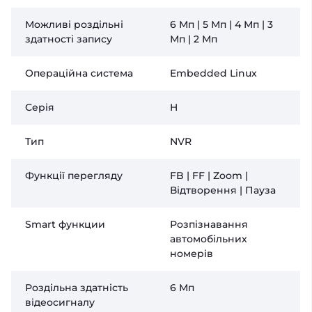
Можливі роздільні
6 Мп | 5 Мп | 4 Мп | 3
здатності запису
Мп | 2 Мп
Операційна система
Embedded Linux
Серія
H
Тип
NVR
Функції перегляду
FB | FF | Zoom |
Відтворення | Пауза
Smart функции
Розпізнавання
автомобільних
номерів
Роздільна здатність
6 Мп
відеосигналу