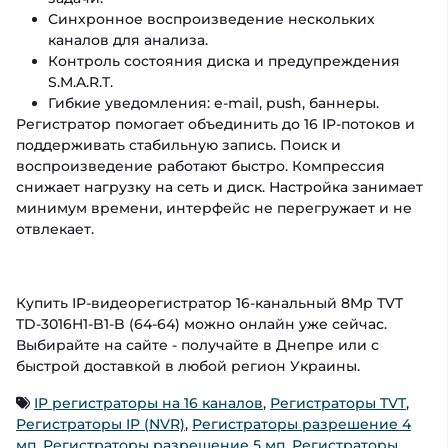
Синхронное воспроизведение нескольких
каналов для анализа.
Контроль состояния диска и предупреждения
S.M.A.R.T.
Гибкие уведомления: e-mail, push, баннеры.
Регистратор помогает объединить до 16 IP-потоков и
поддерживать стабильную запись. Поиск и
воспроизведение работают быстро. Компрессия
снижает нагрузку на сеть и диск. Настройка занимает
минимум времени, интерфейс не перегружает и не
отвлекает.
Купить IP-видеорегистратор 16-канальный 8Mp TVT
TD-3016H1-B1-B (64-64) можно онлайн уже сейчас.
Выбирайте на сайте - получайте в Днепре или с
быстрой доставкой в любой регион Украины.
IP регистраторы на 16 каналов
,
Регистраторы TVT
,
Регистраторы IP (NVR)
,
Регистраторы разрешение 4
мп
,
Регистраторы разрешение 5 мп
,
Регистраторы