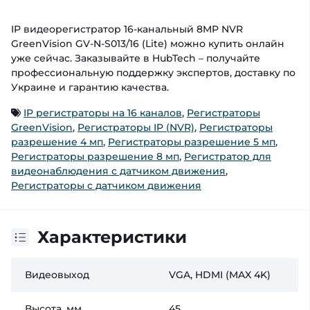
IP видеорегистратор 16-канальный 8MP NVR
GreenVision GV-N-S013/16 (Lite) можно купить онлайн
уже сейчас. Заказывайте в HubTech – получайте
профессиональную поддержку экспертов, доставку по
Украине и гарантию качества.
IP регистраторы на 16 каналов
,
Регистраторы
GreenVision
,
Регистраторы IP (NVR)
,
Регистраторы
разрешение 4 мп
,
Регистраторы разрешение 5 мп
,
Регистраторы разрешение 8 мп
,
Регистратор для
видеонаблюдения с датчиком движения
,
Регистраторы с датчиком движения
Характеристики
Видеовыход
VGA, HDMI (MAX 4K)
Высота, мм
45