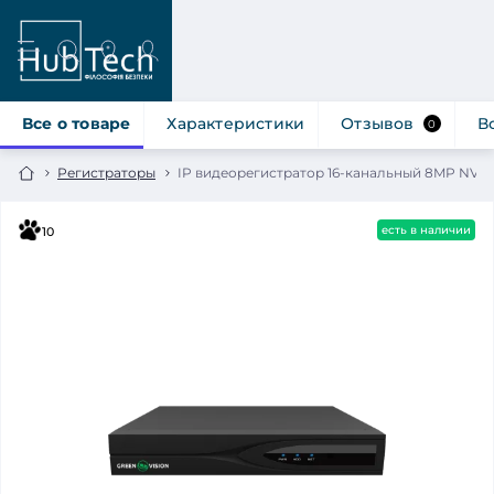
Все о товаре
Характеристики
Отзывов
В
0
Регистраторы
IP видеорегистратор 16-канальный 8MP NVR Gr
есть в наличии
10