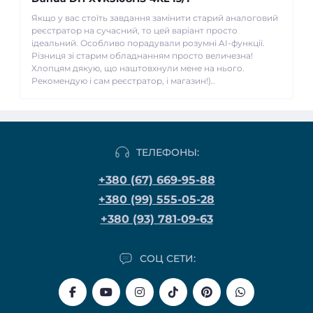
Якщо у вас стоїть завдання замінити старий аналоговий
реєстратор на сучасний, то цей варіант просто
ідеальний. Особливо порадували розумні AI-функції.
Різниця зі старим обладнанням просто величезна!
Хлопцям дякую, що наштовхнули мене на нього.
Рекомендую і сам реєстратор, і магазин!)..
ТЕЛЕФОНЫ:
+380 (67) 669-95-88
+380 (99) 555-05-28
+380 (93) 781-09-63
СОЦ СЕТИ: