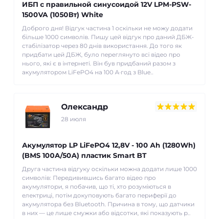
ИБП с правильной синусоидой 12V LPM-PSW-
1500VA (1050Вт) White
Доброго дня! Відгук частина 1 оскільки не можу додати
більше 1000 символів. Пишу цей відгук про даний ДБЖ-
стабілізатор через 80 днів використання. До того як
придбати цей ДБЖ, було переглянуто всі відео про
нього, які є в інтернеті. Він був придбаний разом з
акумулятором LiFePO4 на 100 А·год з Blue..
Олександр
28 июля
Акумулятор LP LiFePO4 12,8V - 100 Ah (1280Wh)
(BMS 100A/50А) пластик Smart BT
Друга частина відгуку оскільки можна додати лише 1000
символів: Передивившись багато відео про
акумулятори, я побачив, що ті, хто розуміються в
електриці, потім докуповують багато периферії до
акумулятора без Bluetooth. Причина в тому, що датчики
в них — це лише смужки або відсотки, які показують р..