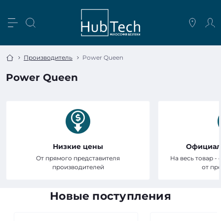
Производитель
Power Queen
Power Queen
Низкие цены
Официал
От прямого представителя
На весь товар -
производителей
от пр
Новые поступления