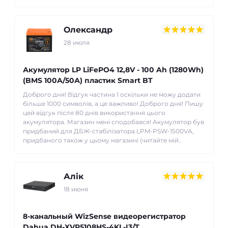
Олександр
28 июля
Акумулятор LP LiFePO4 12,8V - 100 Ah (1280Wh)
(BMS 100A/50А) пластик Smart BT
Доброго дня! Відгук частина 1 оскільки не можу додати
більше 1000 символів, а це важливо! Доброго дня! Пишу
цей відгук після 80 днів використання цього
акумулятора. Магазин мені сподобався! Акумулятор був
придбаний для ДБЖ-стабілізатора LPM-PSW-1500VA,
придбаного також у цьому магазині (читайте мій..
Алік
18 июня
8-канальный WizSense видеорегистратор
Dahua DH-XVR5108HS-4KL-I3/T