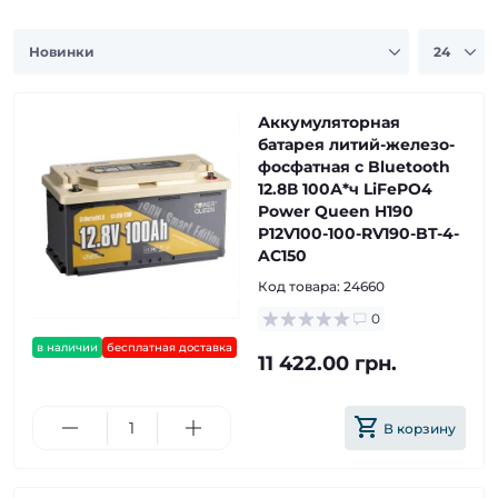
Аккумуляторная
батарея литий-железо-
фосфатная с Bluetooth
12.8В 100А*ч LiFePO4
Power Queen H190
P12V100-100-RV190-BT-4-
AC150
Код товара:
24660
0
в наличии
бесплатная доставка
11 422.00 грн.
В корзину