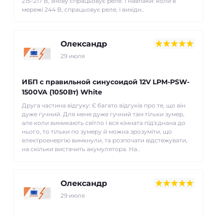
215–217 В, знову спрацьовує реле. І навпаки: коли в
мережі 244 В, спрацьовує реле, і вихідн..
Олександр
29 июля
ИБП с правильной синусоидой 12V LPM-PSW-
1500VA (1050Вт) White
Друга частина відгуку: Є багато відгуків про те, що він
дуже гучний. Для мене дуже гучний там тільки зумер,
але коли вимикають світло і вся кімната під'єднана до
нього, то тільки по зумеру й можна зрозуміти, що
електроенергію вимкнули, та розпочати відстежувати,
на скільки вистачить акумулятора. На..
Олександр
29 июля