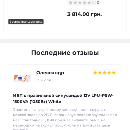
0
3 814.00 грн.
бесплатная доставка
Последние отзывы
Олександр
29 июля
ИБП с правильной синусоидой 12V LPM-PSW-
1500VA (1050Вт) White
3 частина відгуку: У моєму випадку, коли напруга в
мережі падає до 213 В, спрацьовує реле (за звуком ампер
на 65 так точно), і ДБЖ починає видавати 244 В, не
переходячи на акумулятор. А коли напруга стає десь