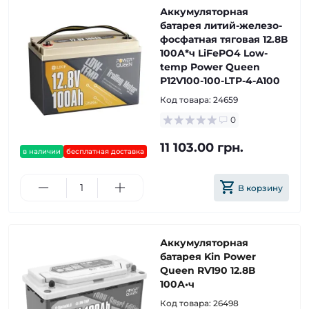
Аккумуляторная
батарея литий-железо-
фосфатная тяговая 12.8В
100А*ч LiFePO4 Low-
temp Power Queen
P12V100-100-LTP-4-A100
Код товара:
24659
0
11 103.00 грн.
в наличии
бесплатная доставка
В корзину
Аккумуляторная
батарея Kin Power
Queen RV190 12.8В
100А•ч
Код товара:
26498