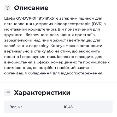
Описание
Шафа GV-DVR-01 18"x18"X5" є запірним ящиком для
встановлення цифрових відеореєстраторів (DVR) з
монтажним кронштейном. Він призначений для
зручного і безпечного розміщення пристроїв,
забезпечуючи надійний захист і вентиляцію для
запобігання перегріву. Корпус можна встановити
вертикально в стійку або на стіну, що економить
простір і спрощує монтаж. Ідеально підходить для
використання в офісах, комерційних та промислових
приміщеннях, де потрібен надійний захист і
організація обладнання для відеоспостереження.
Характеристики
Вес, кг
10,45