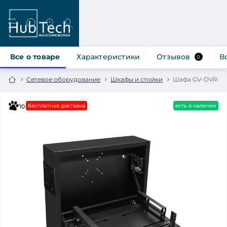
Все о товаре
Характеристики
Отзывов
В
0
Сетевое оборудование
Шкафы и стойки
Шафа GV-DVR-01 1
бесплатная доставка
есть в наличии
10