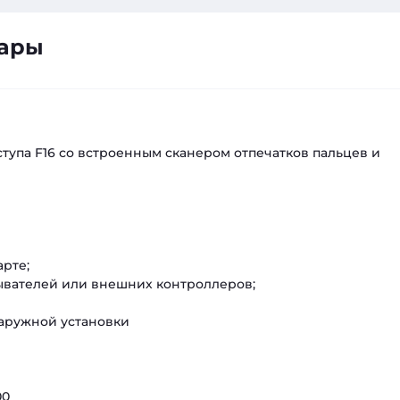
вары
упа F16 со встроенным сканером отпечатков пальцев и
арте;
ывателей или внешних контроллеров;
наружной установки
00