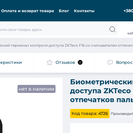
+380
Оплата и возврат товара
Блог
Контакты
ка
ский терминал контроля доступа ZKTeco F16 со считывателем отпечат
теристики
Отзывов
Вопро
0
Биометрически
нет в наличии
доступа ZKTeco
отпечатков паль
Код товара:
4726
Производит