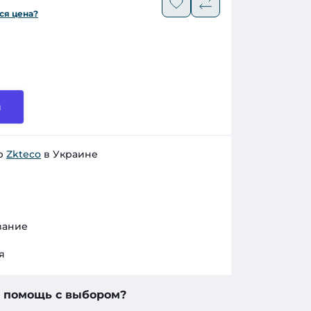
ся цена?
и
р
Zkteco
в Украине
вание
я
 помощь с выбором?