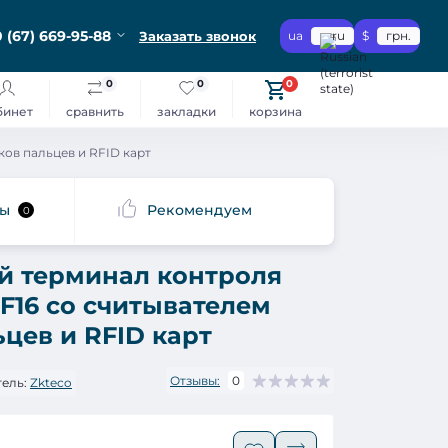
 (67) 669-95-88
Заказать звонок
ua
ru
$
грн.
0
0
0
бинет
сравнить
закладки
корзина
ков пальцев и RFID карт
сы
Рекомендуем
0
й терминал контроля
 F16 со считывателем
цев и RFID карт
Отзывы:
0
ель:
Zkteco