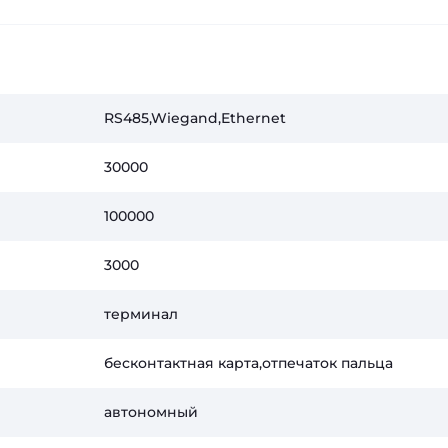
RS485,Wiegand,Ethernet
30000
100000
3000
терминал
бесконтактная карта,отпечаток пальца
автономный