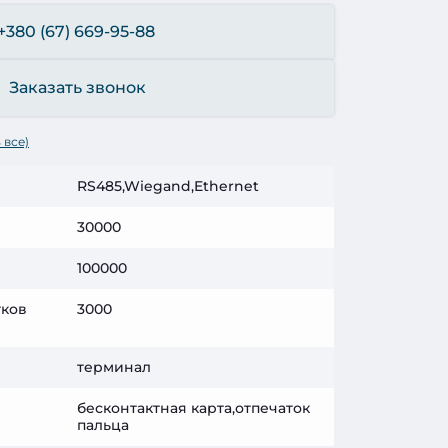
+380 (67) 669-95-88
Заказать звонок
 все)
RS485,Wiegand,Ethernet
30000
100000
тков
3000
терминал
бесконтактная карта,отпечаток
пальца