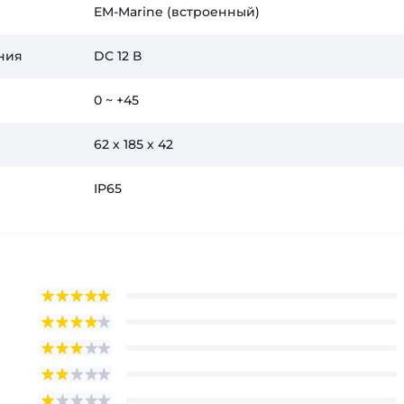
EM-Marine (встроенный)
ния
DC 12 В
0 ~ +45
62 х 185 х 42
IP65