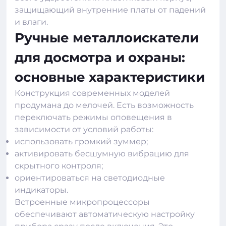
защищающий внутренние платы от падений
и влаги.
Ручные металлоискатели
для досмотра и охраны:
основные характеристики
Конструкция современных моделей
продумана до мелочей. Есть возможность
переключать режимы оповещения в
зависимости от условий работы:
использовать громкий зуммер;
активировать бесшумную вибрацию для
скрытного контроля;
ориентироваться на светодиодные
индикаторы.
Встроенные микропроцессоры
обеспечивают автоматическую настройку