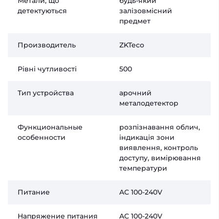
Метали, що
будь-який
детектуються
залізовмісний
предмет
Производитель
ZKTeco
Рівні чутливості
500
Тип устройства
арочний
металодетектор
Функциональные
розпізнавання облич,
особенности
індикація зони
виявлення, контроль
доступу, вимірювання
температури
Питание
AC 100-240V
Напряжение питания
AC 100-240V