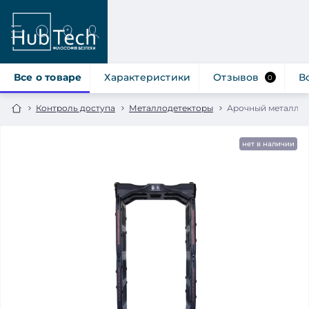
Все о товаре
Характеристики
Отзывов
В
0
Контроль доступа
Металлодетекторы
Арочный металлоде
нет в наличии