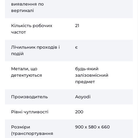
виявлення по
вертикалі
Кількість робочих
21
частот
Лічильник проходів і
є
подій
Метали, що
будь-який
детектуються
залізовмісний
предмет
Производитель
Aoyodi
Рівні чутливості
200
Розміри
900 х 580 х 660
(транспортування