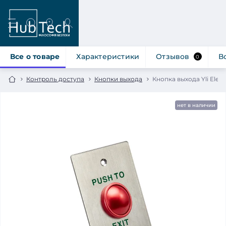
Все о товаре
Характеристики
Отзывов
В
0
Контроль доступа
Кнопки выхода
Кнопка выхода Yli Elec
нет в наличии