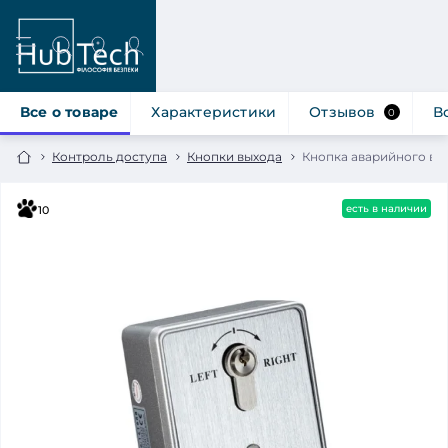
Все о товаре
Характеристики
Отзывов
В
0
Контроль доступа
Кнопки выхода
Кнопка аварийного вых
есть в наличии
10