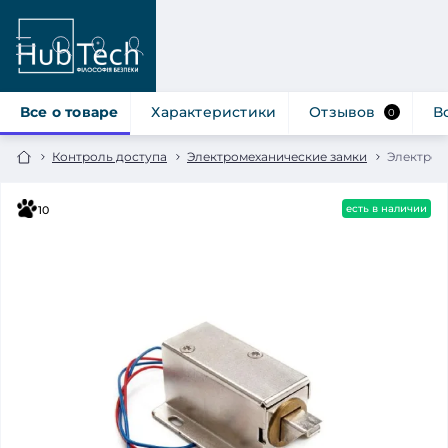
Все о товаре
Характеристики
Отзывов
В
0
Контроль доступа
Электромеханические замки
Электроза
есть в наличии
10