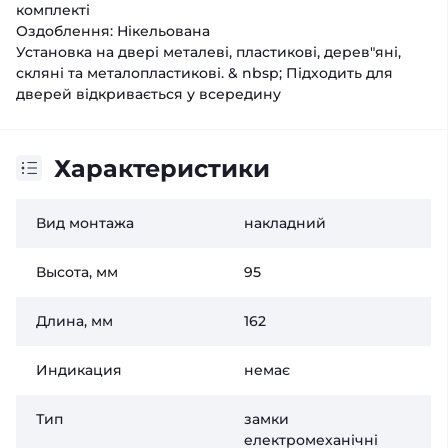
комплекті
Оздоблення: Нікельована
Установка на двері металеві, пластикові, дерев"яні,
скляні та металопластикові. & nbsp; Підходить для
дверей відкривається у всередину
Характеристики
Вид монтажа
накладний
Высота, мм
95
Длина, мм
162
Индикация
немає
Тип
замки
електромеханічні