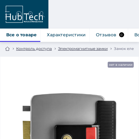
Все о товаре
Характеристики
Отзывов
В
0
Контроль доступа
Электромагнитные замки
Замок елект
нет в наличии