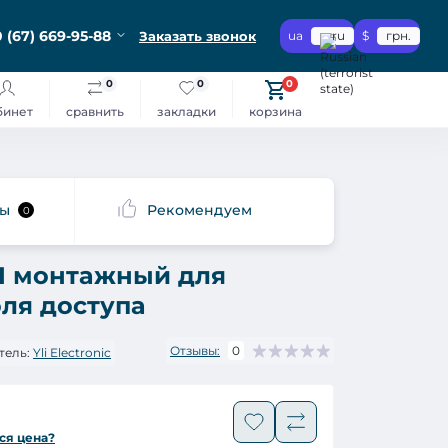
 (67) 669-95-88
Заказать звонок
ua
ru
$
грн.
0
0
0
бинет
сравнить
закладки
корзина
сы
Рекомендуем
0
I монтажный для
ля доступа
Отзывы:
0
тель:
Yli Electronic
ся цена?