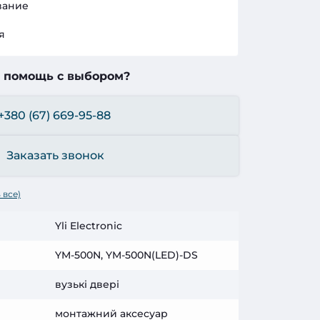
вание
я
 помощь с выбором?
+380 (67) 669-95-88
Заказать звонок
 все)
Yli Electronic
YM-500N, YM-500N(LED)-DS
вузькі двері
монтажний аксесуар