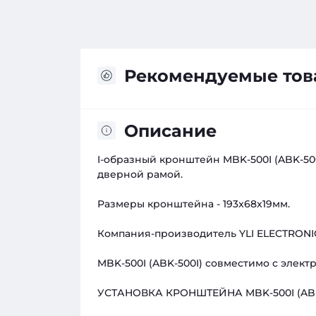
Рекомендуемые то
Описание
I-oбразный кронштейн MBK-500I (ABK-500
дверной рамой.
Размеры кронштейна - 193x68x19мм.
Компания-производитель YLI ELECTRONI
MBK-500I (ABK-500I) совместимо с элек
УСТАНОВКА КРОНШТЕЙНА MBK-500I (ABK