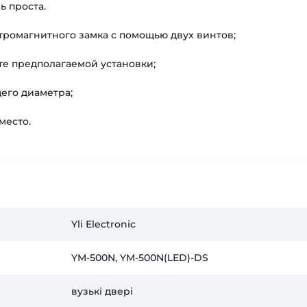
 проста.
тромагнитного замка с помощью двух винтов;
те предполагаемой установки;
его диаметра;
место.
Yli Electronic
YM-500N, YM-500N(LED)-DS
вузькі двері