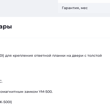
Гарантия, мес
вары
I) для крепления ответной планки на двери с толстой
C.
тромагнитным замком YM-500.
-500I)