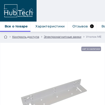
Все о товаре
Характеристики
Отзывов
В
0
Контроль доступа
Электромагнитные замки
Уголок MBK-
нет в наличии