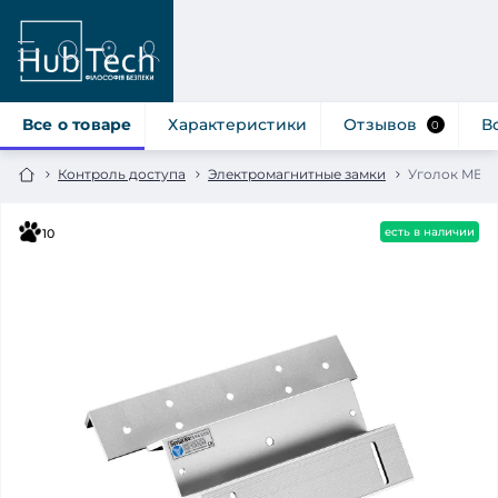
Все о товаре
Характеристики
Отзывов
В
0
Контроль доступа
Электромагнитные замки
Уголок MBK-
есть в наличии
10