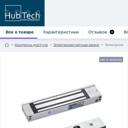
Все о товаре
Характеристики
Отзывов
В
0
Контроль доступа
Электромагнитные замки
Электромагн
нет в наличии