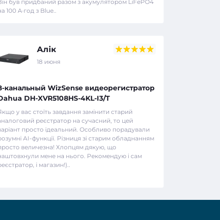
Він був придбаний разом з акумулятором LiFePO4
на 100 А·год з Blue..
Алік
18 июня
8-канальный WizSense видеорегистратор
Dahua DH-XVR5108HS-4KL-I3/T
Якщо у вас стоїть завдання замінити старий
аналоговий реєстратор на сучасний, то цей
варіант просто ідеальний. Особливо порадували
розумні AI-функції. Різниця зі старим обладнанням
просто величезна! Хлопцям дякую, що
наштовхнули мене на нього. Рекомендую і сам
реєстратор, і магазин!)..