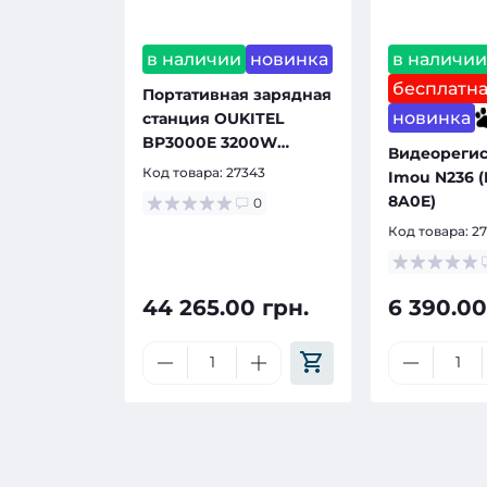
в наличии
новинка
в наличи
бесплатна
Портативная зарядная
новинка
станция OUKITEL
BP3000E 3200W
Видеорегис
2048Wh
Код товара:
27343
Imou N236 
8A0E)
0
Код товара:
2
44 265.00 грн.
6 390.00