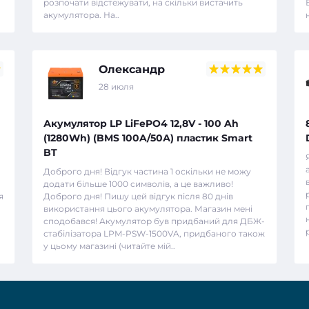
розпочати відстежувати, на скільки вистачить
акумулятора. На..
Олександр
28 июля
Акумулятор LP LiFePO4 12,8V - 100 Ah
(1280Wh) (BMS 100A/50А) пластик Smart
BT
Доброго дня! Відгук частина 1 оскільки не можу
додати більше 1000 символів, а це важливо!
я
Доброго дня! Пишу цей відгук після 80 днів
використання цього акумулятора. Магазин мені
о
сподобався! Акумулятор був придбаний для ДБЖ-
стабілізатора LPM-PSW-1500VA, придбаного також
у цьому магазині (читайте мій..