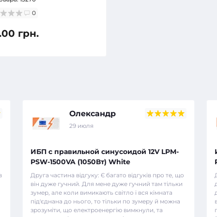
0
.00 грн.
Олександр
29 июля
ИБП с правильной синусоидой 12V LPM-
PSW-1500VA (1050Вт) White
в
Друга частина відгуку: Є багато відгуків про те, що
він дуже гучний. Для мене дуже гучний там тільки
зумер, але коли вимикають світло і вся кімната
під'єднана до нього, то тільки по зумеру й можна
зрозуміти, що електроенергію вимкнули, та