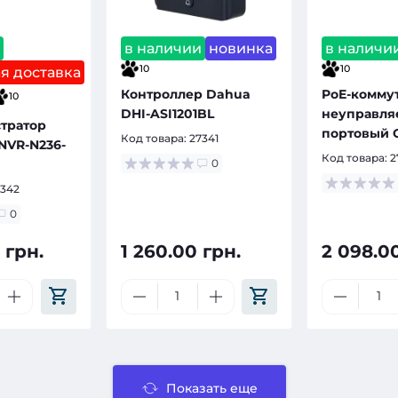
и
в наличии
новинка
в наличи
10
10
я доставка
Контроллер Dahua
PoE-комму
10
DHI-ASI1201BL
неуправляе
тратор
портовый 
Код товара:
27341
(NVR-N236-
H1108PFD
Код товара:
2
0
7342
0
 грн.
1 260.00 грн.
2 098.0
Показать еще