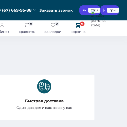
 (67) 669-95-88
Заказать звонок
ua
ru
$
грн.
0
0
0
бинет
сравнить
закладки
корзина
Быстрая доставка
Один-два дня и ваш заказ у вас