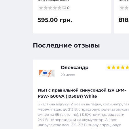
0
595.00 грн.
818
Последние отзывы
Олександр
29 июля
ИБП с правильной синусоидой 12V LPM-
PSW-1500VA (1050Вт) White
3 частина відгуку: У моєму випадку, коли напруга 
мережі падає до 213 В, спрацьовує реле (за звуком
ампер на 65 так точно), і ДБЖ починає видавати
244 В, не переходячи на акумулятор. А коли
напруга стає десь 215–217 В, знову спрацьовує