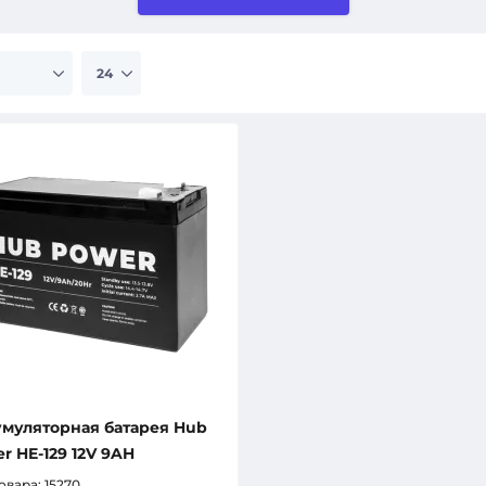
муляторная батарея Hub
r HE-129 12V 9AH
овара:
15270