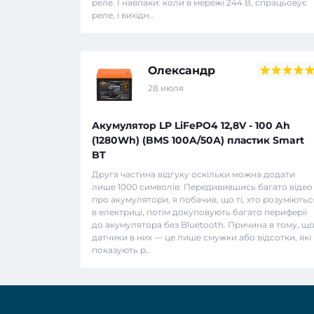
реле. І навпаки: коли в мережі 244 В, спрацьовує
реле, і вихідн..
Олександр
28 июля
Акумулятор LP LiFePO4 12,8V - 100 Ah
(1280Wh) (BMS 100A/50А) пластик Smart
BT
Друга частина відгуку оскільки можна додати
лише 1000 символів: Передивившись багато відео
про акумулятори, я побачив, що ті, хто розуміютьс
в електриці, потім докуповують багато периферії
до акумулятора без Bluetooth. Причина в тому, щ
датчики в них — це лише смужки або відсотки, які
показують р..