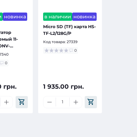
и
новинка
в наличии
новинка
Micro SD (TF) карта HS-
татор
TF-L2/128G/P
мый 11-
Код товара:
27339
ONV-
0
7340
0
0 грн.
1 935.00 грн.