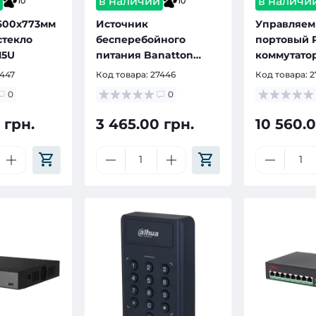
и
в наличии
в наличи
10
10
600x773мм
Источник
Управляем
стекло
бесперебойного
портовый 
15U
питания Banatton
коммутатор
DCP-045W
Hi-S22-16GP
7447
Код товара:
27446
Код товара:
2
портами P
0
0
 грн.
3 465.00 грн.
10 560.0