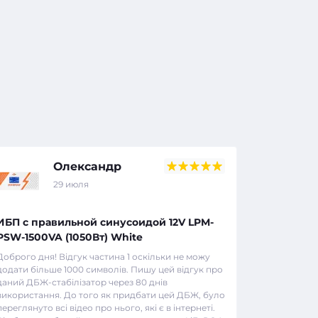
Олександр
29 июля
ИБП с правильной синусоидой 12V LPM-
PSW-1500VA (1050Вт) White
Доброго дня! Відгук частина 1 оскільки не можу
додати більше 1000 символів. Пишу цей відгук про
даний ДБЖ-стабілізатор через 80 днів
використання. До того як придбати цей ДБЖ, було
переглянуто всі відео про нього, які є в інтернеті.