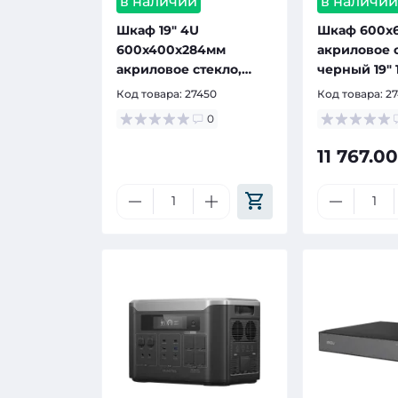
в наличии
в наличи
Шкаф 19" 4U
Шкаф 600x
600x400x284мм
акриловое 
акриловое стекло,
черный 19" 
серый
Код товара:
27450
Код товара:
2
0
11 767.00