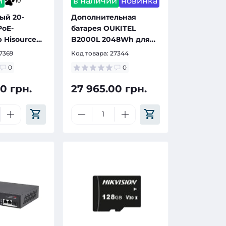
и
в наличии
новинка
10
ый 20-
Дополнительная
PoE-
батарея OUKITEL
 Hisource
B2000L 2048Wh для
2G2S с 16
портативной
7369
Код товара:
27344
oE
зарядной станции
0
0
BP3000E
0 грн.
27 965.00 грн.