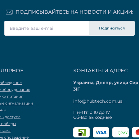
ПОДПИСЫВАЙТЕСЬ НА НОВОСТИ И АКЦИИ:
Подписаться
УЛЯРНОЕ
КОНТАКТЫ И АДРЕС
Украина, Днепр, улица Сер
аблюдение
31Г
е оборудование
ики питания
info@hubtech.com.ua
ые сигнализации
оны
Пн-Пт: с 10 до 17
ль доступа
Сб-Вс: выходные
я победы
нтажа
ое оповещение