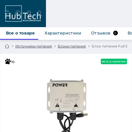
Все о товаре
Характеристики
Отзывов
В
0
Источники питания
Блоки питания
Блок питания Full Ener
есть в наличии
10