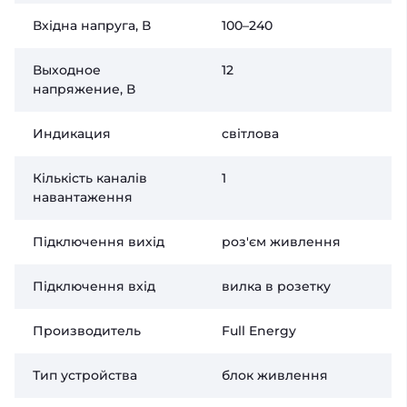
Вхідна напруга, В
100–240
Выходное
12
напряжение, В
Индикация
світлова
Кількість каналів
1
навантаження
Підключення вихід
роз'єм живлення
Підключення вхід
вилка в розетку
Производитель
Full Energy
Тип устройства
блок живлення