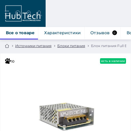
Все о товаре
Характеристики
Отзывов
В
0
Источники питания
Блоки питания
Блок питания Full Ener
есть в наличии
10