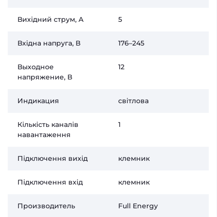
Вихідний струм, А
5
Вхідна напруга, В
176–245
Выходное
12
напряжение, В
Индикация
світлова
Кількість каналів
1
навантаження
Підключення вихід
клемник
Підключення вхід
клемник
Производитель
Full Energy