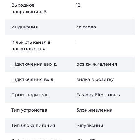
Выходное
12
напряжение, В
Индикация
світлова
Кількість каналів
1
навантаження
Підключення вихід
роз'єм живлення
Підключення вхід
вилка в розетку
Производитель
Faraday Electronics
Тип устройства
блок живлення
Тип блока питания
імпульсний