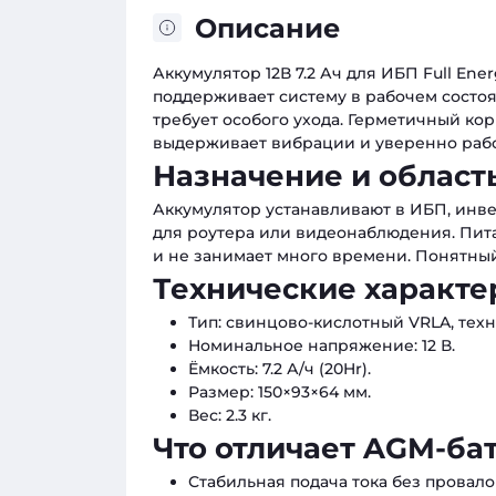
Описание
Аккумулятор 12В 7.2 Ач для ИБП Full Ene
поддерживает систему в рабочем состоя
требует особого ухода. Герметичный ко
выдерживает вибрации и уверенно рабо
Назначение и област
Аккумулятор устанавливают в ИБП, инв
для роутера или видеонаблюдения. Пита
и не занимает много времени. Понятный
Технические характе
Тип: свинцово-кислотный VRLA, тех
Номинальное напряжение: 12 В.
Ёмкость: 7.2 А/ч (20Hr).
Размер: 150×93×64 мм.
Вес: 2.3 кг.
Что отличает AGM-ба
Стабильная подача тока без провало