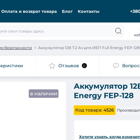
+380
Оплата и возврат товара
Блог
Контакты
ка
ем безопасности
Аккумулятор 12В 7.2 Ач для ИБП Full Energy FEP-128
теристики
Отзывов
Вопро
0
Аккумулятор 12В
в наличии
Energy FEP-128
Код товара:
4526
Производит
Хотите узнать, когда изменит