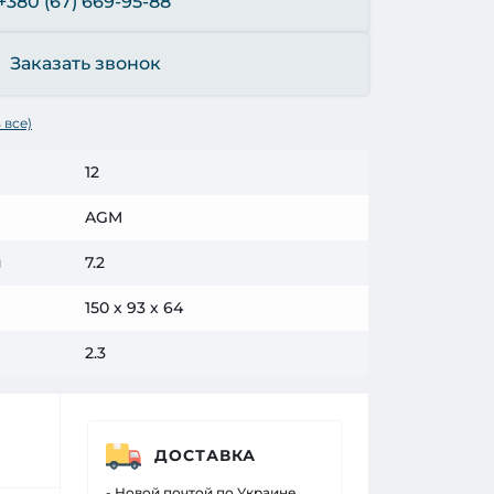
+380 (67) 669-95-88
Заказать звонок
 все)
12
AGM
ч
7.2
150 х 93 х 64
2.3
ДОСТАВКА
- Новой почтой по Украине