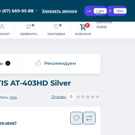
 (67) 669-95-88
Заказать звонок
ua
ru
$
грн.
0
0
0
бинет
сравнить
закладки
корзина
сы
Рекомендуем
0
S AT-403HD Silver
Отзывы:
0
тель:
Atis
ся цена?