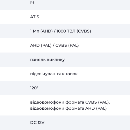
ІЧ
ATIS
1 Мп (AHD) / 1000 ТВЛ (CVBS)
AHD (PAL) / CVBS (PAL)
панель виклику
підсвічування кнопок
120°
відеодомофони формата CVBS (PAL),
відеодомофони формата AHD (PAL)
DC 12V