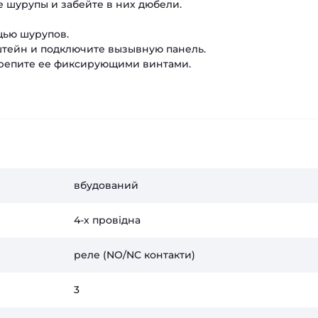
 шурупы и забейте в них дюбели.
щью шурупов.
штейн и подключите вызывную панель.
акрепите ее фиксирующими винтами.
вбудований
4-х провідна
реле (NO/NC контакти)
3